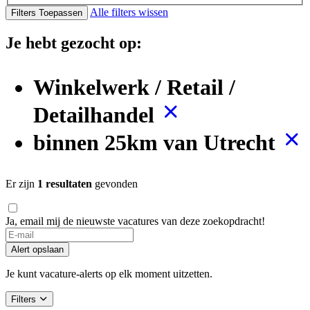
Alle filters wissen
Filters Toepassen
Je hebt gezocht op:
Winkelwerk / Retail /
Detailhandel
binnen 25km van Utrecht
Er zijn
1 resultaten
gevonden
Ja, email mij de nieuwste vacatures van deze zoekopdracht!
If
you
Alert opslaan
are
a
Je kunt vacature-alerts op elk moment uitzetten.
human,
ignore
Filters
this