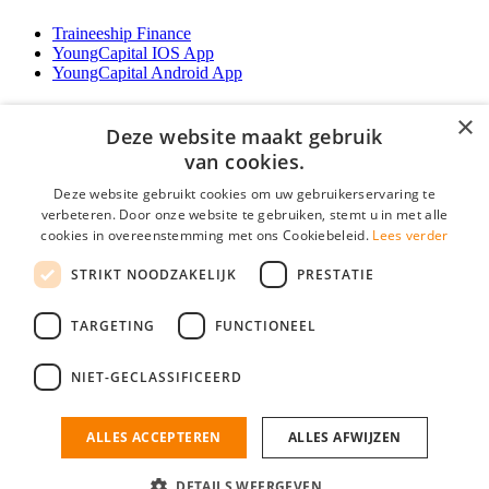
Traineeship Finance
YoungCapital IOS App
YoungCapital Android App
Werkgevers
×
Deze website maakt gebruik
Het concept
van cookies.
Traineeship WFT-specialist
Deze website gebruikt cookies om uw gebruikerservaring te
Contractvormen
verbeteren. Door onze website te gebruiken, stemt u in met alle
Brochure aanvragen
cookies in overeenstemming met ons Cookiebeleid.
Lees verder
Vacature aanmelden
F.A.Q
STRIKT NOODZAKELIJK
PRESTATIE
Partners
Contact
TARGETING
FUNCTIONEEL
Social
NIET-GECLASSIFICEERD
ALLES ACCEPTEREN
ALLES AFWIJZEN
Mogen wij cookies plaatsen? Check hier ons
cookiestatement
Financiele Vacatures is onderdeel van YoungCapital • © 2026 • KvK nr:
34199416 •
Algemene voorwaarden
•
Privacy
Contact
•
YoungCapital score
DETAILS WEERGEVEN
Ok