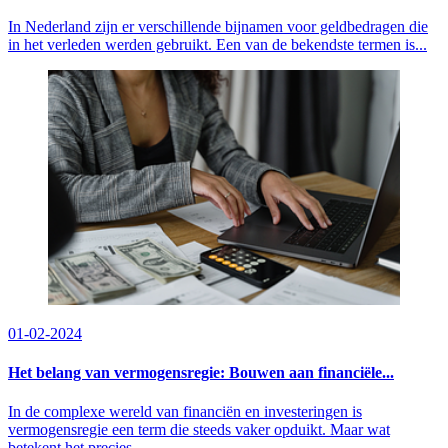
In Nederland zijn er verschillende bijnamen voor geldbedragen die
in het verleden werden gebruikt. Een van de bekendste termen is...
01-02-2024
Het belang van vermogensregie: Bouwen aan financiële...
In de complexe wereld van financiën en investeringen is
vermogensregie een term die steeds vaker opduikt. Maar wat
betekent het precies...