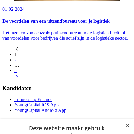
01-02-2024
De voordelen van een uitzendbureau voor je logistiek
Het inzetten van een&nbsp;uitzendbureau in de logistiek biedt tal
van voordelen voor bedrijven die actief zijn in de logistieke sector....
1
2
…
5
Kandidaten
Traineeship Finance
YoungCapital IOS App
YoungCapital Android App
Werkgevers
×
Deze website maakt gebruik
Het concept