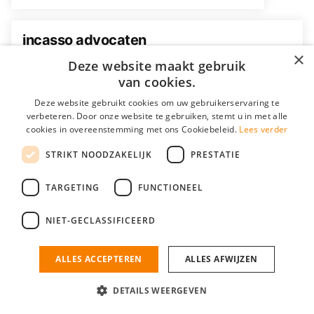
incasso advocaten
×
Deze website maakt gebruik
van cookies.
Deze website gebruikt cookies om uw gebruikerservaring te
verbeteren. Door onze website te gebruiken, stemt u in met alle
cookies in overeenstemming met ons Cookiebeleid.
Lees verder
Incasso advocaten
STRIKT NOODZAKELIJK
PRESTATIE
fink
TARGETING
FUNCTIONEEL
NIET-GECLASSIFICEERD
Mogen wij cookies plaatsen? Check hier ons
ALLES ACCEPTEREN
ALLES AFWIJZEN
Fink interim finance
cookiestatement
DETAILS WEERGEVEN
OK
farm advies