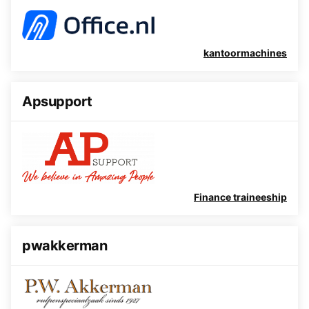
kantoormachines
Apsupport
Finance traineeship
pwakkerman