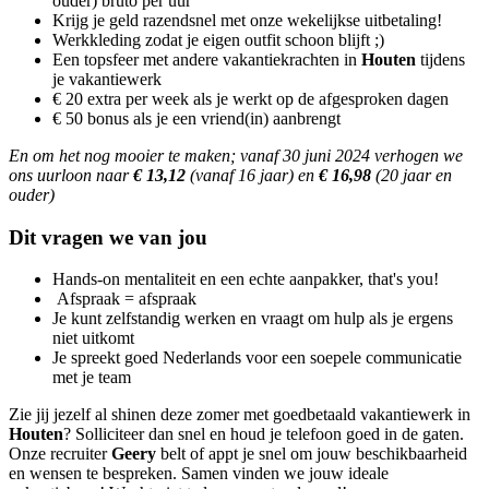
ouder) bruto per uur
Krijg je geld razendsnel met onze wekelijkse uitbetaling!
Werkkleding zodat je eigen outfit schoon blijft ;)
Een topsfeer met andere vakantiekrachten in
Houten
tijdens
je vakantiewerk
€ 20 extra per week als je werkt op de afgesproken dagen
€ 50 bonus als je een vriend(in) aanbrengt
En om het nog mooier te maken; vanaf 30 juni 2024 verhogen we
ons uurloon naar
€ 13,12
(vanaf 16 jaar) en
€ 16,98
(20 jaar en
ouder)
Dit vragen we van jou
Hands-on mentaliteit en een echte aanpakker, that's you!
Afspraak = afspraak
Je kunt zelfstandig werken en vraagt om hulp als je ergens
niet uitkomt
Je spreekt goed Nederlands voor een soepele communicatie
met je team
Zie jij jezelf al shinen deze zomer met goedbetaald vakantiewerk in
Houten
? Solliciteer dan snel en houd je telefoon goed in de gaten.
Onze recruiter
Geery
belt of appt je snel om jouw beschikbaarheid
en wensen te bespreken. Samen vinden we jouw ideale