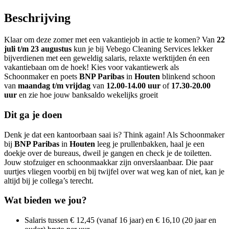
Beschrijving
Klaar om deze zomer met een vakantiejob in actie te komen? Van
22
juli t/m 23 augustus
kun je bij Vebego Cleaning Services lekker
bijverdienen met een geweldig salaris, relaxte werktijden én een
vakantiebaan om de hoek! Kies voor vakantiewerk als
Schoonmaker en poets
BNP Paribas
in
Houten
blinkend schoon
van
maandag t/m vrijdag
van
12.00-14.00 uur
of
17.30-20.00
uur
en zie hoe jouw banksaldo wekelijks groeit
Dit ga je doen
Denk je dat een kantoorbaan saai is? Think again! Als Schoonmaker
bij
BNP Paribas
in
Houten
leeg je prullenbakken, haal je een
doekje over de bureaus, dweil je gangen en check je de toiletten.
Jouw stofzuiger en schoonmaakkar zijn onverslaanbaar. Die paar
uurtjes vliegen voorbij en bij twijfel over wat weg kan of niet, kan je
altijd bij je collega’s terecht.
Wat bieden we jou?
Salaris tussen € 12,45 (vanaf 16 jaar) en € 16,10 (20 jaar en