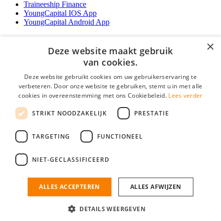
Traineeship Finance
YoungCapital IOS App
YoungCapital Android App
Werkgevers
×
Deze website maakt gebruik
Het concept
van cookies.
Traineeship WFT-specialist
Deze website gebruikt cookies om uw gebruikerservaring te
Contractvormen
verbeteren. Door onze website te gebruiken, stemt u in met alle
Brochure aanvragen
cookies in overeenstemming met ons Cookiebeleid.
Lees verder
Vacature aanmelden
F.A.Q
STRIKT NOODZAKELIJK
PRESTATIE
Partners
Contact
TARGETING
FUNCTIONEEL
Social
NIET-GECLASSIFICEERD
ALLES ACCEPTEREN
ALLES AFWIJZEN
Mogen wij cookies plaatsen? Check hier ons
cookiestatement
Financiele Vacatures is onderdeel van YoungCapital • © 2026 • KvK nr:
34199416 •
Algemene voorwaarden
•
Privacy
Contact
•
YoungCapital score
DETAILS WEERGEVEN
Ok
4.3 - 3366 reviews