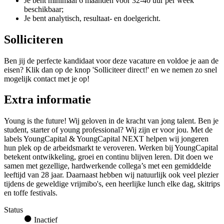
Je bent minimaal 6 maanden voor 32-40 uur per week
beschikbaar;
Je bent analytisch, resultaat- en doelgericht.
Solliciteren
Ben jij de perfecte kandidaat voor deze vacature en voldoe je aan de
eisen? Klik dan op de knop 'Solliciteer direct!' en we nemen zo snel
mogelijk contact met je op!
Extra informatie
Young is the future! Wij geloven in de kracht van jong talent. Ben je
student, starter of young professional? Wij zijn er voor jou. Met de
labels YoungCapital & YoungCapital NEXT helpen wij jongeren
hun plek op de arbeidsmarkt te veroveren. Werken bij YoungCapital
betekent ontwikkeling, groei en continu blijven leren. Dit doen we
samen met gezellige, hardwerkende collega’s met een gemiddelde
leeftijd van 28 jaar. Daarnaast hebben wij natuurlijk ook veel plezier
tijdens de geweldige vrijmibo's, een heerlijke lunch elke dag, skitrips
en toffe festivals.
Status
Inactief