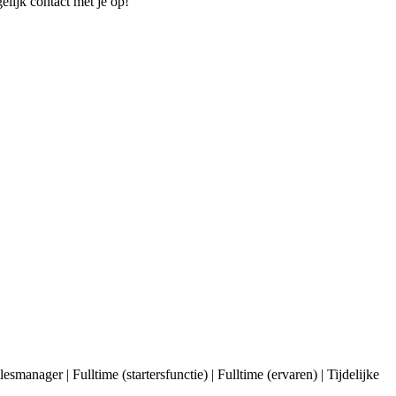
elijk contact met je op!
nager | Fulltime (startersfunctie) | Fulltime (ervaren) | Tijdelijke