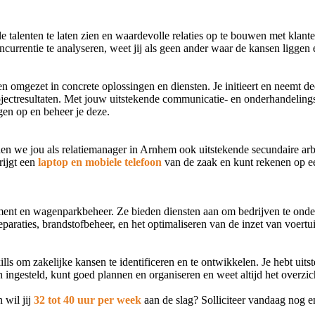
talenten te laten zien en waardevolle relaties op te bouwen met klanten
urrentie te analyseren, weet jij als geen ander waar de kansen liggen 
n omgezet in concrete oplossingen en diensten. Je initieert en neemt de
ojectresultaten. Met jouw uitstekende communicatie- en onderhandeling
gen op en beheer je deze.
en we jou als relatiemanager in Arnhem ook uitstekende secundaire a
krijgt een
laptop en mobiele telefoon
van de zaak en kunt rekenen op 
ement en wagenparkbeheer. Ze bieden diensten aan om bedrijven te onders
paraties, brandstofbeheer, en het optimaliseren van de inzet van voert
lls om zakelijke kansen te identificeren en te ontwikkelen. Je hebt u
h ingesteld, kunt goed plannen en organiseren en weet altijd het overzi
 wil jij
32 tot 40 uur per week
aan de slag
? Solliciteer vandaag nog 