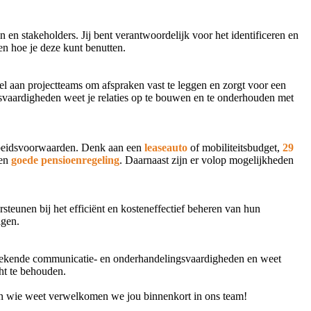
 en stakeholders. Jij bent verantwoordelijk voor het identificeren en
en hoe je deze kunt benutten.
el aan projectteams om afspraken vast te leggen en zorgt voor een
svaardigheden weet je relaties op te bouwen en te onderhouden met
rbeidsvoorwaarden. Denk aan een
leaseauto
of mobiliteitsbudget,
29
een
goede pensioenregeling
. Daarnaast zijn er volop mogelijkheden
teunen bij het efficiënt en kosteneffectief beheren van hun
uigen.
itstekende communicatie- en onderhandelingsvaardigheden en weet
cht te behouden.
en wie weet verwelkomen we jou binnenkort in ons team!