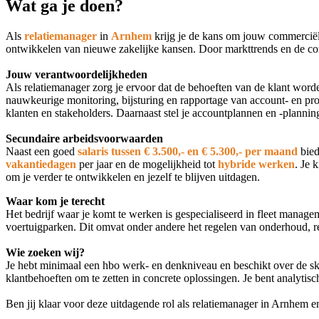
Wat ga je doen?
Als
relatiemanager
in
Arnhem
krijg je de kans om jouw commerciële 
ontwikkelen van nieuwe zakelijke kansen. Door markttrends en de conc
Jouw verantwoordelijkheden
Als relatiemanager zorg je ervoor dat de behoeften van de klant worde
nauwkeurige monitoring, bijsturing en rapportage van account- en pr
klanten en stakeholders. Daarnaast stel je accountplannen en -plannin
Secundaire arbeidsvoorwaarden
Naast een goed
salaris tussen € 3.500,- en € 5.300,- per maand
bied
vakantiedagen
per jaar en de mogelijkheid tot
hybride werken
. Je 
om je verder te ontwikkelen en jezelf te blijven uitdagen.
Waar kom je terecht
Het bedrijf waar je komt te werken is gespecialiseerd in fleet manag
voertuigparken. Dit omvat onder andere het regelen van onderhoud, re
Wie zoeken wij?
Je hebt minimaal een hbo werk- en denkniveau en beschikt over de ski
klantbehoeften om te zetten in concrete oplossingen. Je bent analytisc
Ben jij klaar voor deze uitdagende rol als relatiemanager in Arnhem en