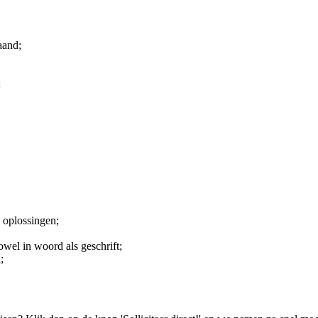
aand;
;
 oplossingen;
owel in woord als geschrift;
;