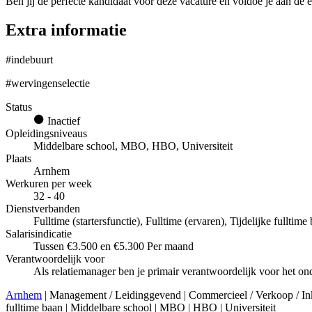
Ben jij de perfecte kandidaat voor deze vacature en voldoe je aan de e
Extra informatie
#indebuurt
#wervingenselectie
Status
Inactief
Opleidingsniveaus
Middelbare school, MBO, HBO, Universiteit
Plaats
Arnhem
Werkuren per week
32 - 40
Dienstverbanden
Fulltime (startersfunctie), Fulltime (ervaren), Tijdelijke fulltime
Salarisindicatie
Tussen €3.500 en €5.300 Per maand
Verantwoordelijk voor
Als relatiemanager ben je primair verantwoordelijk voor het ond
Arnhem
| Management / Leidinggevend | Commercieel / Verkoop / Inkoo
fulltime baan | Middelbare school | MBO | HBO | Universiteit