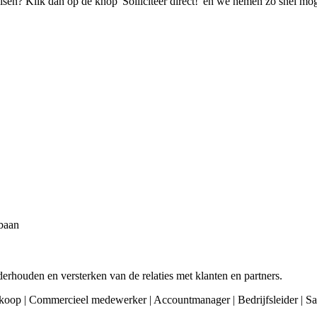
isen? Klik dan op de knop 'Solliciteer direct!' en we nemen zo snel mog
 baan
erhouden en versterken van de relaties met klanten en partners.
p | Commercieel medewerker | Accountmanager | Bedrijfsleider | Salesma