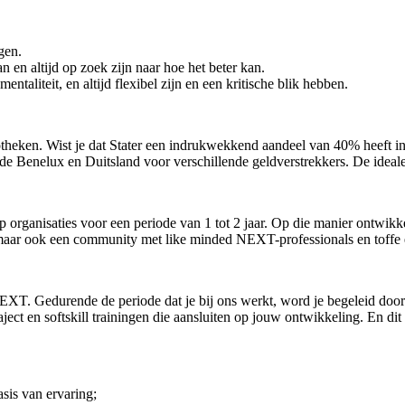
gen.
 en altijd op zoek zijn naar hoe het beter kan.
taliteit, en altijd flexibel zijn en een kritische blik hebben.
potheken. Wist je dat Stater een indrukwekkend aandeel van 40% heeft 
de Benelux en Duitsland voor verschillende geldverstrekkers. De ideale
 organisaties voor een periode van 1 tot 2 jaar. Op die manier ontwikk
e, maar ook een community met like minded NEXT-professionals en toffe
 NEXT. Gedurende de periode dat je bij ons werkt, word je begeleid doo
ject en softskill trainingen die aansluiten op jouw ontwikkeling. En dit 
asis van ervaring;