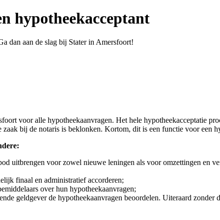
ren hypotheekacceptant
Ga dan aan de slag bij Stater in Amersfoort!
rsfoort voor alle hypotheekaanvragen. Het hele hypotheekacceptatie p
aak bij de notaris is beklonken. Kortom, dit is een functie voor een h
ndere:
od uitbrengen voor zowel nieuwe leningen als voor omzettingen en ve
ijk finaal en administratief accorderen;
 -bemiddelaars over hun hypotheekaanvragen;
nde geldgever de hypotheekaanvragen beoordelen. Uiteraard zonder daarb