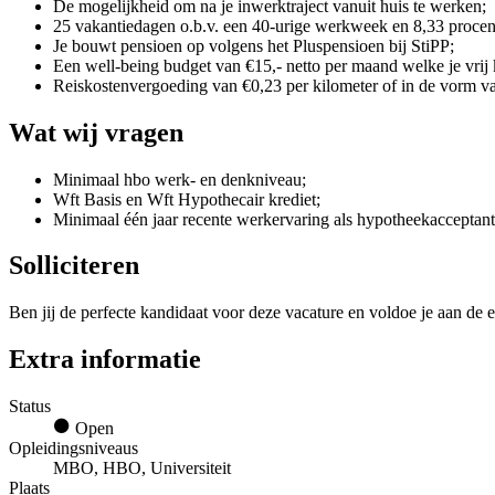
De mogelijkheid om na je inwerktraject vanuit huis te werken;
25 vakantiedagen o.b.v. een 40-urige werkweek en 8,33 procent
Je bouwt pensioen op volgens het Pluspensioen bij StiPP;
Een well-being budget van €15,- netto per maand welke je vrij 
Reiskostenvergoeding van €0,23 per kilometer of in de vorm va
Wat wij vragen
Minimaal hbo werk- en denkniveau;
Wft Basis en Wft Hypothecair krediet;
Minimaal één jaar recente werkervaring als hypotheekacceptant
Solliciteren
Ben jij de perfecte kandidaat voor deze vacature en voldoe je aan de e
Extra informatie
Status
Open
Opleidingsniveaus
MBO, HBO, Universiteit
Plaats