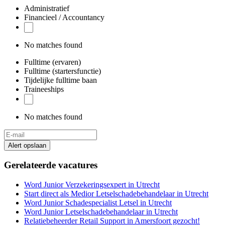
Administratief
Financieel / Accountancy
No matches found
Fulltime (ervaren)
Fulltime (startersfunctie)
Tijdelijke fulltime baan
Traineeships
No matches found
Alert opslaan
Gerelateerde vacatures
Word Junior Verzekeringsexpert in Utrecht
Start direct als Medior Letselschadebehandelaar in Utrecht
Word Junior Schadespecialist Letsel in Utrecht
Word Junior Letselschadebehandelaar in Utrecht
Relatiebeheerder Retail Support in Amersfoort gezocht!