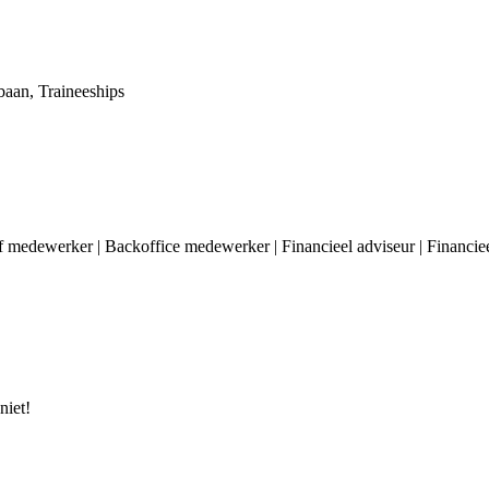
e baan, Traineeships
f medewerker | Backoffice medewerker | Financieel adviseur | Financieel 
niet!