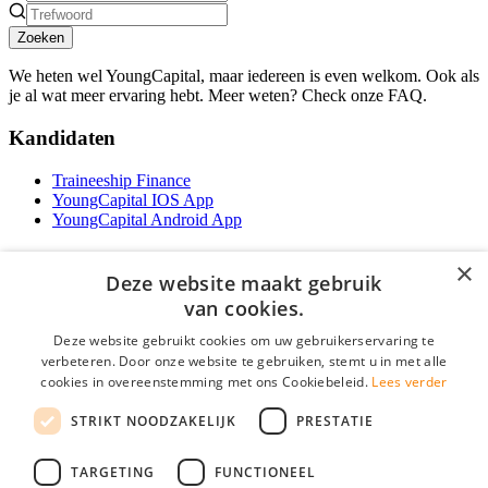
Zoeken
We heten wel YoungCapital, maar iedereen is even welkom. Ook als
je al wat meer ervaring hebt. Meer weten? Check onze FAQ.
Kandidaten
Traineeship Finance
YoungCapital IOS App
YoungCapital Android App
Werkgevers
×
Deze website maakt gebruik
Het concept
van cookies.
Traineeship WFT-specialist
Deze website gebruikt cookies om uw gebruikerservaring te
Contractvormen
verbeteren. Door onze website te gebruiken, stemt u in met alle
Brochure aanvragen
cookies in overeenstemming met ons Cookiebeleid.
Lees verder
Vacature aanmelden
F.A.Q
STRIKT NOODZAKELIJK
PRESTATIE
Partners
Contact
TARGETING
FUNCTIONEEL
Social