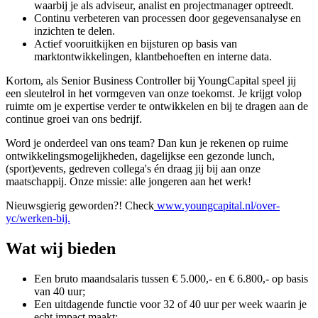
waarbij je als adviseur, analist en projectmanager optreedt.
Continu verbeteren van processen door gegevensanalyse en
inzichten te delen.
Actief vooruitkijken en bijsturen op basis van
marktontwikkelingen, klantbehoeften en interne data.
Kortom, als Senior Business Controller bij YoungCapital speel jij
een sleutelrol in het vormgeven van onze toekomst. Je krijgt volop
ruimte om je expertise verder te ontwikkelen en bij te dragen aan de
continue groei van ons bedrijf.
Word je onderdeel van ons team? Dan kun je rekenen op ruime
ontwikkelingsmogelijkheden, dagelijkse een gezonde lunch,
(sport)events, gedreven collega's én draag jij bij aan onze
maatschappij. Onze missie: alle jongeren aan het werk!
Nieuwsgierig geworden?! Check
www.youngcapital.nl/over-
yc/werken-bij.
Wat wij bieden
Een bruto maandsalaris tussen € 5.000,- en € 6.800,- op basis
van 40 uur;
Een uitdagende functie voor 32 of 40 uur per week waarin je
echt impact maakt;