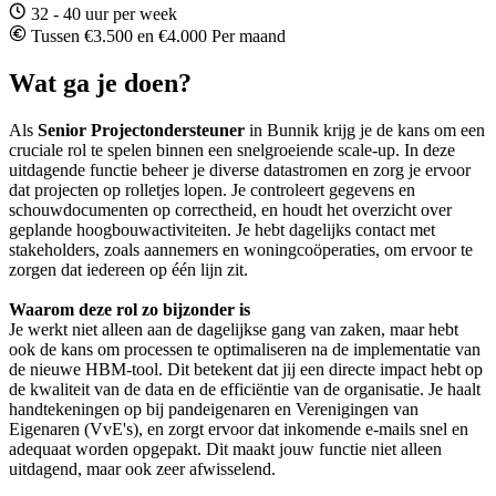
32 - 40 uur per week
Tussen €3.500 en €4.000 Per maand
Wat ga je doen?
Als
Senior Projectondersteuner
in Bunnik krijg je de kans om een
cruciale rol te spelen binnen een snelgroeiende scale-up. In deze
uitdagende functie beheer je diverse datastromen en zorg je ervoor
dat projecten op rolletjes lopen. Je controleert gegevens en
schouwdocumenten op correctheid, en houdt het overzicht over
geplande hoogbouwactiviteiten. Je hebt dagelijks contact met
stakeholders, zoals aannemers en woningcoöperaties, om ervoor te
zorgen dat iedereen op één lijn zit.
Waarom deze rol zo bijzonder is
Je werkt niet alleen aan de dagelijkse gang van zaken, maar hebt
ook de kans om processen te optimaliseren na de implementatie van
de nieuwe HBM-tool. Dit betekent dat jij een directe impact hebt op
de kwaliteit van de data en de efficiëntie van de organisatie. Je haalt
handtekeningen op bij pandeigenaren en Verenigingen van
Eigenaren (VvE's), en zorgt ervoor dat inkomende e-mails snel en
adequaat worden opgepakt. Dit maakt jouw functie niet alleen
uitdagend, maar ook zeer afwisselend.