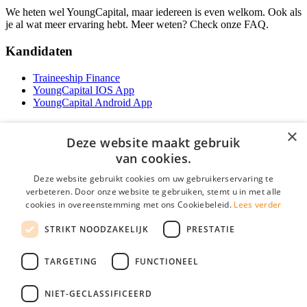
We heten wel YoungCapital, maar iedereen is even welkom. Ook als
je al wat meer ervaring hebt. Meer weten? Check onze FAQ.
Kandidaten
Traineeship Finance
YoungCapital IOS App
YoungCapital Android App
Werkgevers
×
Deze website maakt gebruik
Het concept
van cookies.
Traineeship WFT-specialist
Deze website gebruikt cookies om uw gebruikerservaring te
Contractvormen
verbeteren. Door onze website te gebruiken, stemt u in met alle
Brochure aanvragen
cookies in overeenstemming met ons Cookiebeleid.
Lees verder
Vacature aanmelden
F.A.Q
STRIKT NOODZAKELIJK
PRESTATIE
Partners
Contact
TARGETING
FUNCTIONEEL
Social
NIET-GECLASSIFICEERD