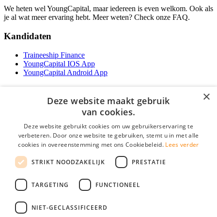
We heten wel YoungCapital, maar iedereen is even welkom. Ook als
je al wat meer ervaring hebt. Meer weten? Check onze FAQ.
Kandidaten
Traineeship Finance
YoungCapital IOS App
YoungCapital Android App
Werkgevers
×
Deze website maakt gebruik
Het concept
van cookies.
Traineeship WFT-specialist
Deze website gebruikt cookies om uw gebruikerservaring te
Contractvormen
verbeteren. Door onze website te gebruiken, stemt u in met alle
Brochure aanvragen
Vacature aanmelden
cookies in overeenstemming met ons Cookiebeleid.
Lees verder
F.A.Q
STRIKT NOODZAKELIJK
PRESTATIE
Partners
Contact
TARGETING
FUNCTIONEEL
Social
NIET-GECLASSIFICEERD