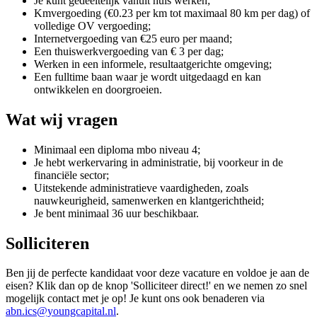
Je kunt gedeeltelijk vanuit huis werken;
Kmvergoeding (€0.23 per km tot maximaal 80 km per dag) of
volledige OV vergoeding;
Internetvergoeding van €25 euro per maand;
Een thuiswerkvergoeding van € 3 per dag;
Werken in een informele, resultaatgerichte omgeving;
Een fulltime baan waar je wordt uitgedaagd en kan
ontwikkelen en doorgroeien.
Wat wij vragen
Minimaal een diploma mbo niveau 4;
Je hebt werkervaring in administratie, bij voorkeur in de
financiële sector;
Uitstekende administratieve vaardigheden, zoals
nauwkeurigheid, samenwerken en klantgerichtheid;
Je bent minimaal 36 uur beschikbaar.
Solliciteren
Ben jij de perfecte kandidaat voor deze vacature en voldoe je aan de
eisen? Klik dan op de knop 'Solliciteer direct!' en we nemen zo snel
mogelijk contact met je op! Je kunt ons ook benaderen via
abn.ics@youngcapital.nl
.