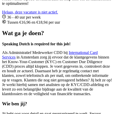
te optimaliseren!
Helaas, deze vacature is niet actief.
36 - 40 uur per week
Tussen €16,96 en €18,94 per uur
Wat ga je doen?
Speaking Dutch is required for this job!
Als Administratief Medewerker CDD bij
International Card
Services
in Amsterdam zorg jij ervoor dat de klantgegevens binnen
het Know-Your-Customer (KYC) en Customer Due Diligence
(CDD) proces altijd kloppen. Je voert gegevens in, controleert deze
en houdt ze actueel. Daarnaast heb je regelmatig contact met
klanten, zowel telefonisch als per mail, om ontbrekende informatie
op te vragen. Klanten die nog niet gereageerd hebben? Jij belt ze op!
Je werkt hierbij samen met analisten op de KYC/CDD-afdeling en
levert zo een belangrijke bijdrage aan de kwaliteit van de
klantdossiers en de veiligheid van financiële transacties.
Wie ben jij?
Jij hebt oog voor detail en gaat georganiseerd te werk. Secuur