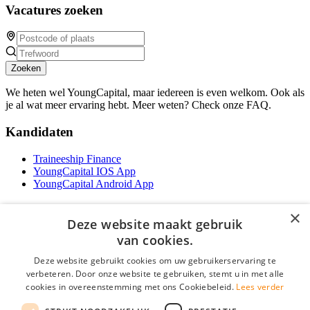
Vacatures zoeken
Zoeken
We heten wel YoungCapital, maar iedereen is even welkom. Ook als
je al wat meer ervaring hebt. Meer weten? Check onze FAQ.
Kandidaten
Traineeship Finance
YoungCapital IOS App
YoungCapital Android App
Werkgevers
×
Deze website maakt gebruik
Het concept
van cookies.
Traineeship WFT-specialist
Deze website gebruikt cookies om uw gebruikerservaring te
Contractvormen
verbeteren. Door onze website te gebruiken, stemt u in met alle
Brochure aanvragen
cookies in overeenstemming met ons Cookiebeleid.
Lees verder
Vacature aanmelden
F.A.Q