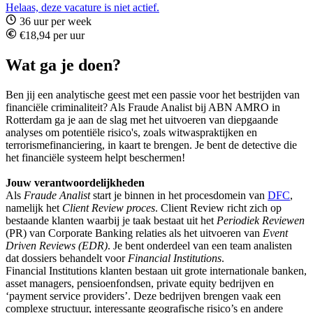
Helaas, deze vacature is niet actief.
36 uur per week
€18,94 per uur
Wat ga je doen?
Ben jij een analytische geest met een passie voor het bestrijden van
financiële criminaliteit? Als Fraude Analist bij ABN AMRO in
Rotterdam ga je aan de slag met het uitvoeren van diepgaande
analyses om potentiële risico's, zoals witwaspraktijken en
terrorismefinanciering, in kaart te brengen. Je bent de detective die
het financiële systeem helpt beschermen!
Jouw verantwoordelijkheden
Als
Fraude Analist
start je binnen in het procesdomein van
DFC
,
namelijk het
Client Review proces
. Client Review richt zich op
bestaande klanten waarbij je taak bestaat uit het
Periodiek Reviewen
(PR) van Corporate Banking relaties als het uitvoeren van
Event
Driven Reviews (EDR)
. Je bent onderdeel van een team analisten
dat dossiers behandelt voor
Financial Institutions
.
Financial Institutions klanten bestaan uit grote internationale banken,
asset managers, pensioenfondsen, private equity bedrijven en
‘payment service providers’. Deze bedrijven brengen vaak een
complexe structuur, interessante geografische risico’s en andere