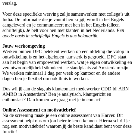
verslag.
Voor deze specifieke werving zal je samenwerken met collega’s uit
India. De informatie die je vanuit hen krijgt, wordt in het Engels
aangeleverd en je communiceert met hen in het Engels (alleen
schriftelijk). Je belt voor hen met klanten in het Nederlands.
Een
goede basis in schriftelijk Engels is dus belangrijk
.
Jouw werkomgeving
Werken binnen DFC betekent werken op een afdeling die volop in
ontwikkeling is en het afgelopen jaar sterk is gegroeid. DFC staat
aan het begin van empowered werken, wat je eigen ontwikkeling en
verantwoordelijkheid stimuleert. Je standplaats zal Amsterdam zijn.
We werken minimaal 1 dag per week op kantoor en de andere
dagen ben je flexibel om ook thuis te werken.
Dus wil jij aan de slag als klantcontact medewerker CDD bij ABN
AMRO in Amsterdam? Ben je analytisch, klantgericht en
enthousiast? Dan komen we graag met je in contact!
Online Assessment en motivatiebrief
Na de screening maak je een online assessment van Harver. Dit
assessment helpt ons om jou beter te leren kennen. Hierna schrijf je
nog een motivatiebrief waarom jij de beste kandidaat bent voor deze
functie!