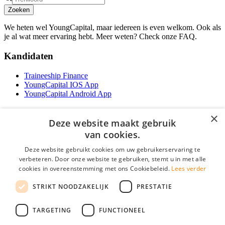
Zoeken
We heten wel YoungCapital, maar iedereen is even welkom. Ook als
je al wat meer ervaring hebt. Meer weten? Check onze FAQ.
Kandidaten
Traineeship Finance
YoungCapital IOS App
YoungCapital Android App
Werkgevers
×
Deze website maakt gebruik
Het concept
van cookies.
Traineeship WFT-specialist
Deze website gebruikt cookies om uw gebruikerservaring te
Contractvormen
verbeteren. Door onze website te gebruiken, stemt u in met alle
Brochure aanvragen
cookies in overeenstemming met ons Cookiebeleid.
Lees verder
Vacature aanmelden
F.A.Q
STRIKT NOODZAKELIJK
PRESTATIE
Partners
Contact
TARGETING
FUNCTIONEEL
Social