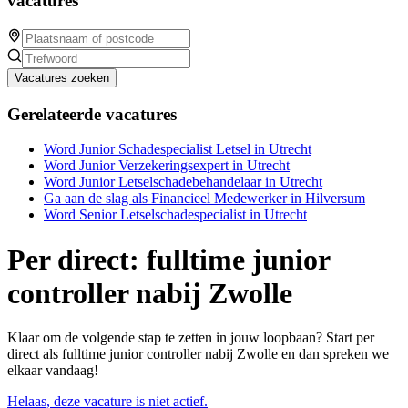
vacatures
Vacatures zoeken
Gerelateerde vacatures
Word Junior Schadespecialist Letsel in Utrecht
Word Junior Verzekeringsexpert in Utrecht
Word Junior Letselschadebehandelaar in Utrecht
Ga aan de slag als Financieel Medewerker in Hilversum
Word Senior Letselschadespecialist in Utrecht
Per direct: fulltime junior
controller nabij Zwolle
Klaar om de volgende stap te zetten in jouw loopbaan? Start per
direct als fulltime junior controller nabij Zwolle en dan spreken we
elkaar vandaag!
Helaas, deze vacature is niet actief.