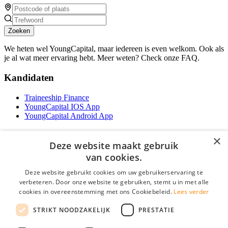
Zoeken
We heten wel YoungCapital, maar iedereen is even welkom. Ook als
je al wat meer ervaring hebt. Meer weten? Check onze FAQ.
Kandidaten
Traineeship Finance
YoungCapital IOS App
YoungCapital Android App
Werkgevers
×
Deze website maakt gebruik
Het concept
van cookies.
Traineeship WFT-specialist
Deze website gebruikt cookies om uw gebruikerservaring te
Contractvormen
verbeteren. Door onze website te gebruiken, stemt u in met alle
Brochure aanvragen
cookies in overeenstemming met ons Cookiebeleid.
Lees verder
Vacature aanmelden
F.A.Q
STRIKT NOODZAKELIJK
PRESTATIE
Partners
Contact