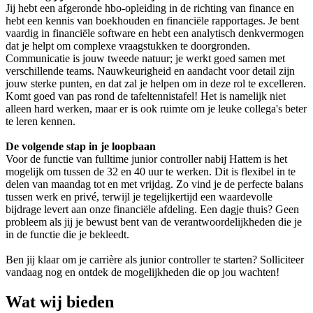
Jij hebt een afgeronde hbo-opleiding in de richting van finance en
hebt een kennis van boekhouden en financiële rapportages. Je bent
vaardig in financiële software en hebt een analytisch denkvermogen
dat je helpt om complexe vraagstukken te doorgronden.
Communicatie is jouw tweede natuur; je werkt goed samen met
verschillende teams. Nauwkeurigheid en aandacht voor detail zijn
jouw sterke punten, en dat zal je helpen om in deze rol te excelleren.
Komt goed van pas rond de tafeltennistafel! Het is namelijk niet
alleen hard werken, maar er is ook ruimte om je leuke collega's beter
te leren kennen.
De volgende stap in je loopbaan
Voor de functie van fulltime junior controller nabij Hattem is het
mogelijk om tussen de 32 en 40 uur te werken. Dit is flexibel in te
delen van maandag tot en met vrijdag. Zo vind je de perfecte balans
tussen werk en privé, terwijl je tegelijkertijd een waardevolle
bijdrage levert aan onze financiële afdeling. Een dagje thuis? Geen
probleem als jij je bewust bent van de verantwoordelijkheden die je
in de functie die je bekleedt.
Ben jij klaar om je carrière als junior controller te starten? Solliciteer
vandaag nog en ontdek de mogelijkheden die op jou wachten!
Wat wij bieden