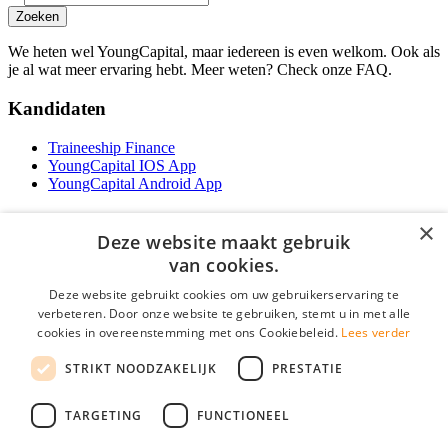
Zoeken
We heten wel YoungCapital, maar iedereen is even welkom. Ook als
je al wat meer ervaring hebt. Meer weten? Check onze FAQ.
Kandidaten
Traineeship Finance
YoungCapital IOS App
YoungCapital Android App
Werkgevers
×
Deze website maakt gebruik
Het concept
van cookies.
Traineeship WFT-specialist
Deze website gebruikt cookies om uw gebruikerservaring te
Contractvormen
verbeteren. Door onze website te gebruiken, stemt u in met alle
Brochure aanvragen
cookies in overeenstemming met ons Cookiebeleid.
Lees verder
Vacature aanmelden
F.A.Q
STRIKT NOODZAKELIJK
PRESTATIE
Partners
Contact
TARGETING
FUNCTIONEEL
Social