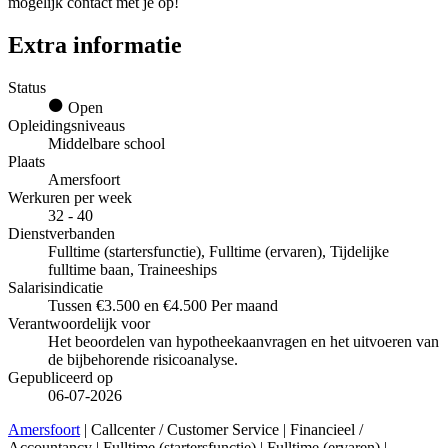
mogelijk contact met je op!
Extra informatie
Status
Open
Opleidingsniveaus
Middelbare school
Plaats
Amersfoort
Werkuren per week
32 - 40
Dienstverbanden
Fulltime (startersfunctie), Fulltime (ervaren), Tijdelijke
fulltime baan, Traineeships
Salarisindicatie
Tussen €3.500 en €4.500 Per maand
Verantwoordelijk voor
Het beoordelen van hypotheekaanvragen en het uitvoeren van
de bijbehorende risicoanalyse.
Gepubliceerd op
06-07-2026
Amersfoort
| Callcenter / Customer Service | Financieel /
Accountancy | Fulltime (startersfunctie) | Fulltime (ervaren) |