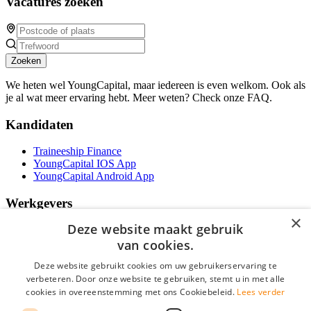
Vacatures zoeken
Zoeken
We heten wel YoungCapital, maar iedereen is even welkom. Ook als
je al wat meer ervaring hebt. Meer weten? Check onze FAQ.
Kandidaten
Traineeship Finance
YoungCapital IOS App
YoungCapital Android App
Werkgevers
×
Deze website maakt gebruik
Het concept
Traineeship WFT-specialist
van cookies.
Contractvormen
Deze website gebruikt cookies om uw gebruikerservaring te
Brochure aanvragen
verbeteren. Door onze website te gebruiken, stemt u in met alle
Vacature aanmelden
cookies in overeenstemming met ons Cookiebeleid.
Lees verder
F.A.Q
Partners