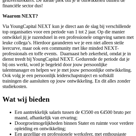
geldverstrekkers. De ideale plek om je te ontwikkelen binnen de
financiële sector dus!
Waarom NEXT?
Via YoungCapital NEXT kun je direct aan de slag bij verschillende
top organisaties voor een periode van 1 tot 2 jaar. Op die manier
ontwikkel jij je razendsnel in een professionele omgeving samen met
leuke collega’s. Hierdoor garanderen we je een niet alleen steile
leercurve, maar ook een community met like minded NEXT-
professionals en toffe events. Daarnaast heb zekerheid, omdat je in
dienst treedt bij YoungCapital NEXT. Gedurende de periode dat je
bij ons werkt, word je begeleid door jouw persoonlijke
talentmanager en helpen we je met jouw persoonlijke ontwikkeling.
Ook volg je een persoonlijk leiderschapstraject en softskill
trainingen die aansluiten op jouw ontwikkeling. En dit alles zonder
studiekosten.
Wat wij bieden
Een aantrekkelijk salaris tussen de €3500 en €4500 bruto per
maand, afhankelijk van ervaring;
Doorgroeimogelijkheden binnen Stater en ruimte voor verdere
opleiding en ontwikkeling;
Een gezellige en professionele werksfeer, met enthousiaste