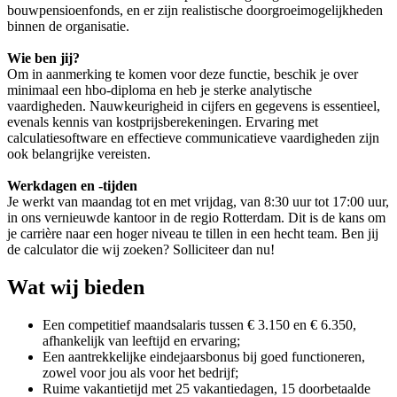
bouwpensioenfonds, en er zijn realistische doorgroeimogelijkheden
binnen de organisatie.
Wie ben jij?
Om in aanmerking te komen voor deze functie, beschik je over
minimaal een hbo-diploma en heb je sterke analytische
vaardigheden. Nauwkeurigheid in cijfers en gegevens is essentieel,
evenals kennis van kostprijsberekeningen. Ervaring met
calculatiesoftware en effectieve communicatieve vaardigheden zijn
ook belangrijke vereisten.
Werkdagen en -tijden
Je werkt van maandag tot en met vrijdag, van 8:30 uur tot 17:00 uur,
in ons vernieuwde kantoor in de regio Rotterdam. Dit is de kans om
je carrière naar een hoger niveau te tillen in een hecht team. Ben jij
de calculator die wij zoeken? Solliciteer dan nu!
Wat wij bieden
Een competitief maandsalaris tussen € 3.150 en € 6.350,
afhankelijk van leeftijd en ervaring;
Een aantrekkelijke eindejaarsbonus bij goed functioneren,
zowel voor jou als voor het bedrijf;
Ruime vakantietijd met 25 vakantiedagen, 15 doorbetaalde