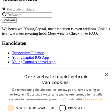
Zoeken
We heten wel YoungCapital, maar iedereen is even welkom. Ook als
je al wat meer ervaring hebt. Meer weten? Check onze FAQ.
Kandidaten
Traineeship Finance
YoungCapital IOS App
YoungCapital Android App
Werkgevers
×
Deze website maakt gebruik
Het concept
van cookies.
Traineeship WFT-specialist
Deze website gebruikt cookies om uw gebruikerservaring te
Contractvormen
verbeteren. Door onze website te gebruiken, stemt u in met alle
Brochure aanvragen
cookies in overeenstemming met ons Cookiebeleid.
Lees verder
Vacature aanmelden
F.A.Q
STRIKT NOODZAKELIJK
PRESTATIE
Partners