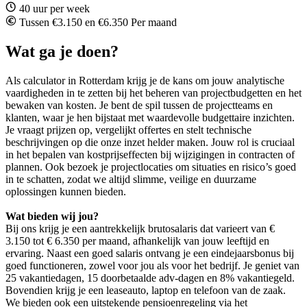
40 uur per week
Tussen €3.150 en €6.350 Per maand
Wat ga je doen?
Als calculator in Rotterdam krijg je de kans om jouw analytische
vaardigheden in te zetten bij het beheren van projectbudgetten en het
bewaken van kosten. Je bent de spil tussen de projectteams en
klanten, waar je hen bijstaat met waardevolle budgettaire inzichten.
Je vraagt prijzen op, vergelijkt offertes en stelt technische
beschrijvingen op die onze inzet helder maken. Jouw rol is cruciaal
in het bepalen van kostprijseffecten bij wijzigingen in contracten of
plannen. Ook bezoek je projectlocaties om situaties en risico’s goed
in te schatten, zodat we altijd slimme, veilige en duurzame
oplossingen kunnen bieden.
Wat bieden wij jou?
Bij ons krijg je een aantrekkelijk brutosalaris dat varieert van €
3.150 tot € 6.350 per maand, afhankelijk van jouw leeftijd en
ervaring. Naast een goed salaris ontvang je een eindejaarsbonus bij
goed functioneren, zowel voor jou als voor het bedrijf. Je geniet van
25 vakantiedagen, 15 doorbetaalde adv-dagen en 8% vakantiegeld.
Bovendien krijg je een leaseauto, laptop en telefoon van de zaak.
We bieden ook een uitstekende pensioenregeling via het