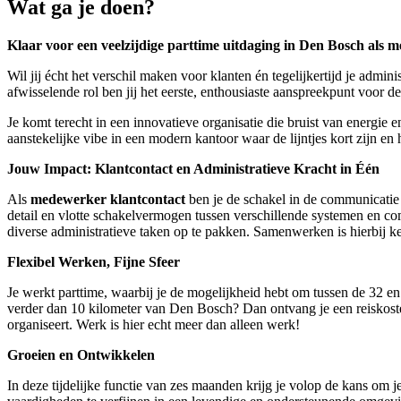
Wat ga je doen?
Klaar voor een veelzijdige parttime uitdaging in Den Bosch als 
Wil jij écht het verschil maken voor klanten én tegelijkertijd je admi
afwisselende rol ben jij het eerste, enthousiaste aanspreekpunt voor de 
Je komt terecht in een innovatieve organisatie die bruist van energi
aanstekelijke vibe in een modern kantoor waar de lijntjes kort zijn en 
Jouw Impact: Klantcontact en Administratieve Kracht in Één
Als
medewerker klantcontact
ben je de schakel in de communicatie 
detail en vlotte schakelvermogen tussen verschillende systemen en com
diverse administratieve taken op te pakken. Samenwerken is hierbij k
Flexibel Werken, Fijne Sfeer
Je werkt parttime, waarbij je de mogelijkheid hebt om tussen de 32 e
verder dan 10 kilometer van Den Bosch? Dan ontvang je een reiskosten
organiseert. Werk is hier echt meer dan alleen werk!
Groeien en Ontwikkelen
In deze tijdelijke functie van zes maanden krijg je volop de kans om j