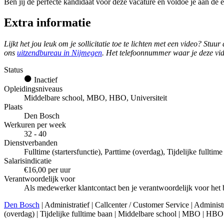
Ben jij de perfecte kandidaat voor deze vacature en voldoe je aan de e
Extra informatie
Lijkt het jou leuk om je sollicitatie toe te lichten met een video? St
ons
uitzendbureau in Nijmegen
. Het telefoonnummer waar je deze vi
Status
Inactief
Opleidingsniveaus
Middelbare school, MBO, HBO, Universiteit
Plaats
Den Bosch
Werkuren per week
32 - 40
Dienstverbanden
Fulltime (startersfunctie), Parttime (overdag), Tijdelijke fulltim
Salarisindicatie
€16,00 per uur
Verantwoordelijk voor
Als medewerker klantcontact ben je verantwoordelijk voor het 
Den Bosch
| Administratief | Callcenter / Customer Service | Admini
(overdag) | Tijdelijke fulltime baan | Middelbare school | MBO | HBO 