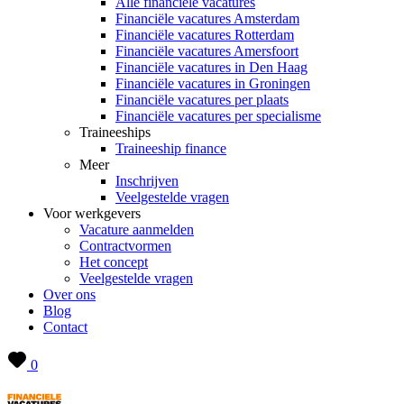
Alle financiële vacatures
Financiële vacatures Amsterdam
Financiële vacatures Rotterdam
Financiële vacatures Amersfoort
Financiële vacatures in Den Haag
Financiële vacatures in Groningen
Financiële vacatures per plaats
Financiële vacatures per specialisme
Traineeships
Traineeship finance
Meer
Inschrijven
Veelgestelde vragen
Voor werkgevers
Vacature aanmelden
Contractvormen
Het concept
Veelgestelde vragen
Over ons
Blog
Contact
0