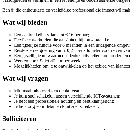
vaardigheden te verfijnen in een levendige en ondersteunende omgevin
Ben jij die enthousiaste en veelzijdige professional die impact wil m
Wat wij bieden
Een aantrekkelijk salaris tot € 16 per uur;
Flexibele werktijden die aansluiten bij jouw agenda;
Een tijdelijke functie voor 6 maanden in een uitdagende omgev
Reiskostenvergoeding van € 0,21 per kilometer voor reizen van
Een gezellig team waarmee je leuke activiteiten kunt ondernem
Werken voor 32 tot 40 uur per week;
Mogelijkheden om je te ontwikkelen op het gebied van klantcont
Wat wij vragen
Minimaal mbo werk- en denkniveau;
Je kunt snel schakelen tussen verschillende ICT-systemen;
Je hebt een professionele houding en bent klantgericht;
Je hebt oog voor detail en kunt snel schakelen.
Solliciteren