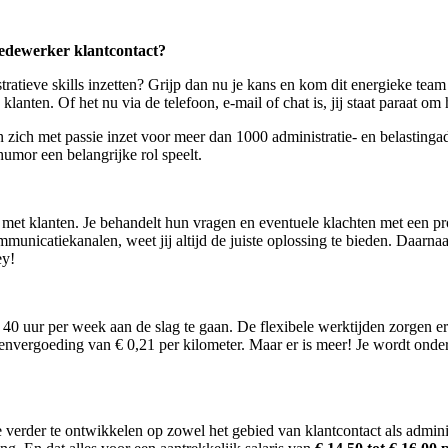
medewerker klantcontact?
nistratieve skills inzetten? Grijp dan nu je kans en kom dit energieke t
klanten. Of het nu via de telefoon, e-mail of chat is, jij staat paraat o
e en zich met passie inzet voor meer dan 1000 administratie- en belasti
humor een belangrijke rol speelt.
met klanten. Je behandelt hun vragen en eventuele klachten met een pr
municatiekanalen, weet jij altijd de juiste oplossing te bieden. Daarna
ey!
n 40 uur per week aan de slag te gaan. De flexibele werktijden zorgen 
vergoeding van € 0,21 per kilometer. Maar er is meer! Je wordt onderde
e verder te ontwikkelen op zowel het gebied van klantcontact als admini