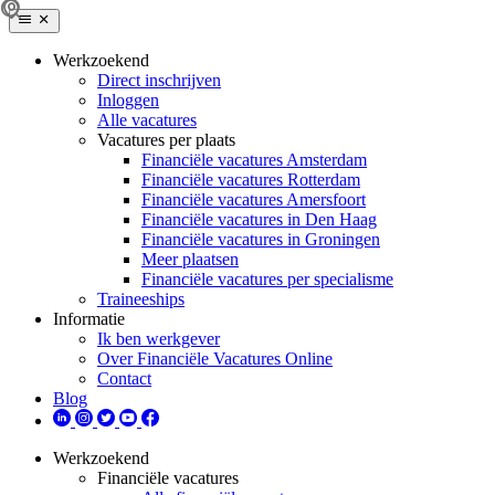
Werkzoekend
Direct inschrijven
Inloggen
Alle vacatures
Vacatures per plaats
Financiële vacatures Amsterdam
Financiële vacatures Rotterdam
Financiële vacatures Amersfoort
Financiële vacatures in Den Haag
Financiële vacatures in Groningen
Meer plaatsen
Financiële vacatures per specialisme
Traineeships
Informatie
Ik ben werkgever
Over Financiële Vacatures Online
Contact
Blog
Werkzoekend
Financiële vacatures