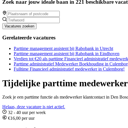
Zoek naar jouw ideale baan in 221 beschikbare vacat
Vacatures zoeken
Gerelateerde vacatures
Parttime management assistent bij Rabobank in Utrecht
Parttime management assistent bij Rabobank in Eindhoven
Verdien tot €20 als parttime Financieel administratief medewer
Parttime administratief Medewerker Boekhouding in Culembor
Fulltime Financieel administratief medewerker in Culemborg!
Tijdelijke parttime medewerker
Zoek je een parttime functie als medewerker klantcontact in Den Bosch
Helaas, deze vacature is niet actief.
32 - 40 uur per week
€16,00 per uur