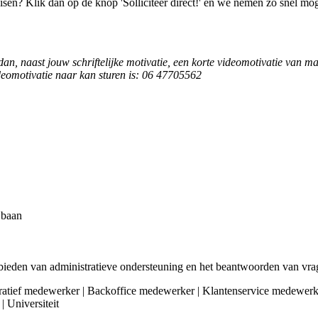
isen? Klik dan op de knop 'Solliciteer direct!' en we nemen zo snel mog
uur dan, naast jouw schriftelijke motivatie, een korte videomotivatie va
deomotivatie naar kan sturen is: 06 47705562
e baan
bieden van administratieve ondersteuning en het beantwoorden van vra
stratief medewerker | Backoffice medewerker | Klantenservice medewerker
| Universiteit