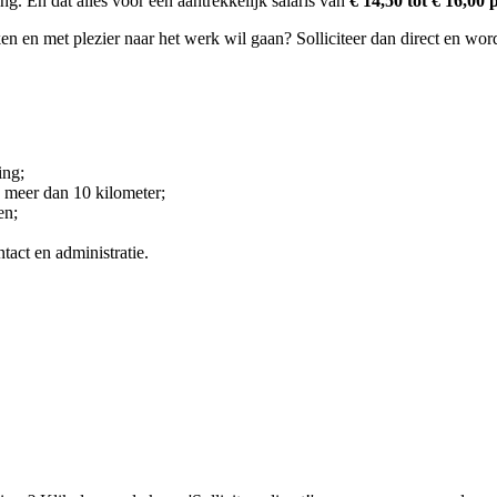
g. En dat alles voor een aantrekkelijk salaris van
€ 14,50 tot € 16,00 
aken en met plezier naar het werk wil gaan? Solliciteer dan direct en w
ing;
 meer dan 10 kilometer;
en;
act en administratie.