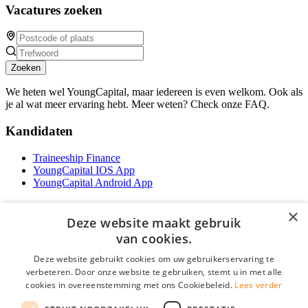
Vacatures zoeken
Zoeken
We heten wel YoungCapital, maar iedereen is even welkom. Ook als
je al wat meer ervaring hebt. Meer weten? Check onze FAQ.
Kandidaten
Traineeship Finance
YoungCapital IOS App
YoungCapital Android App
Werkgevers
×
Deze website maakt gebruik
Het concept
van cookies.
Traineeship WFT-specialist
Deze website gebruikt cookies om uw gebruikerservaring te
Contractvormen
verbeteren. Door onze website te gebruiken, stemt u in met alle
Brochure aanvragen
cookies in overeenstemming met ons Cookiebeleid.
Lees verder
Vacature aanmelden
F.A.Q