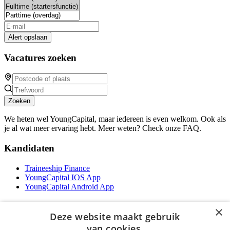
Alert opslaan
Vacatures zoeken
Zoeken
We heten wel YoungCapital, maar iedereen is even welkom. Ook als
je al wat meer ervaring hebt. Meer weten? Check onze FAQ.
Kandidaten
Traineeship Finance
YoungCapital IOS App
YoungCapital Android App
Werkgevers
×
Deze website maakt gebruik
Het concept
van cookies.