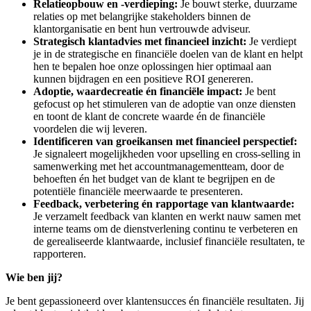
Relatieopbouw en -verdieping:
Je bouwt sterke, duurzame
relaties op met belangrijke stakeholders binnen de
klantorganisatie en bent hun vertrouwde adviseur.
Strategisch klantadvies met financieel inzicht:
Je verdiept
je in de strategische en financiële doelen van de klant en helpt
hen te bepalen hoe onze oplossingen hier optimaal aan
kunnen bijdragen en een positieve ROI genereren.
Adoptie, waardecreatie én financiële impact:
Je bent
gefocust op het stimuleren van de adoptie van onze diensten
en toont de klant de concrete waarde én de financiële
voordelen die wij leveren.
Identificeren van groeikansen met financieel perspectief:
Je signaleert mogelijkheden voor upselling en cross-selling in
samenwerking met het accountmanagementteam, door de
behoeften én het budget van de klant te begrijpen en de
potentiële financiële meerwaarde te presenteren.
Feedback, verbetering én rapportage van klantwaarde:
Je verzamelt feedback van klanten en werkt nauw samen met
interne teams om de dienstverlening continu te verbeteren en
de gerealiseerde klantwaarde, inclusief financiële resultaten, te
rapporteren.
Wie ben jij?
Je bent gepassioneerd over klantensucces én financiële resultaten. Jij