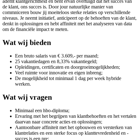
ademt klantgerichtheid en bent ervan overtuigd dat het succes van
de klant, ons succes is. Door jour natuurlijke manier van
commniceren bouw jij moeiteloos sterke relaties op verschillende
niveaus. Je neemt initiatief, anticipeert op de behoeften van de klant,
denkt in oplossingen en hebt affiniteit met het analyseren van data
om de financiële impact te meten.
Wat wij bieden
Een bruto salaris van € 3.609,- per maand;
25 vakantiedagen en 8,33% vakantiegeld;
Opleidingen, certificaten en doorgroeimogelijkheden;
Veel ruimte voor innovatie en eigen inbreng;
De mogelijkheid tot minimaal 1 dag per week hybride
werken.
Wat wij vragen
Minimaal een hbo-diploma;
Ervaring met het begrijpen van klantbehoeften en het vertalen
daarvan naar concrete acties en oplossingen;
Aantoonbare affiniteit met het opbouwen en versterken van
klantrelaties en een sterke focus op klanttevredenheid en -
succes is een pre;