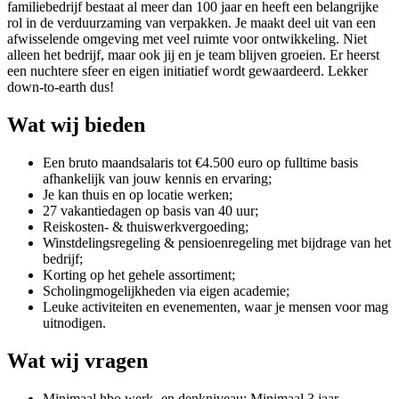
familiebedrijf bestaat al meer dan 100 jaar en heeft een belangrijke
rol in de verduurzaming van verpakken. Je maakt deel uit van een
afwisselende omgeving met veel ruimte voor ontwikkeling. Niet
alleen het bedrijf, maar ook jij en je team blijven groeien. Er heerst
een nuchtere sfeer en eigen initiatief wordt gewaardeerd. Lekker
down-to-earth dus!
Wat wij bieden
Een bruto maandsalaris tot €4.500 euro op fulltime basis
afhankelijk van jouw kennis en ervaring;
Je kan thuis en op locatie werken;
27 vakantiedagen op basis van 40 uur;
Reiskosten- & thuiswerkvergoeding;
Winstdelingsregeling & pensioenregeling met bijdrage van het
bedrijf;
Korting op het gehele assortiment;
Scholingmogelijkheden via eigen academie;
Leuke activiteiten en evenementen, waar je mensen voor mag
uitnodigen.
Wat wij vragen
Minimaal hbo werk- en denkniveau; Minimaal 3 jaar