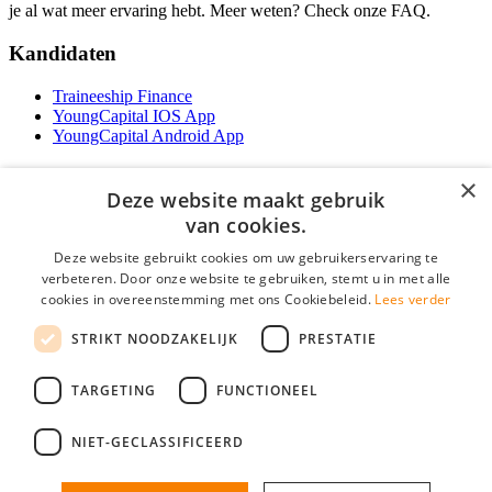
je al wat meer ervaring hebt. Meer weten? Check onze FAQ.
Kandidaten
Traineeship Finance
YoungCapital IOS App
YoungCapital Android App
Werkgevers
×
Deze website maakt gebruik
Het concept
van cookies.
Traineeship WFT-specialist
Deze website gebruikt cookies om uw gebruikerservaring te
Contractvormen
verbeteren. Door onze website te gebruiken, stemt u in met alle
Brochure aanvragen
cookies in overeenstemming met ons Cookiebeleid.
Lees verder
Vacature aanmelden
F.A.Q
STRIKT NOODZAKELIJK
PRESTATIE
Partners
Contact
TARGETING
FUNCTIONEEL
Social
NIET-GECLASSIFICEERD