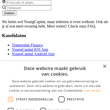
Zoeken
We heten wel YoungCapital, maar iedereen is even welkom. Ook als
je al wat meer ervaring hebt. Meer weten? Check onze FAQ.
Kandidaten
Traineeship Finance
YoungCapital IOS App
YoungCapital Android App
Werkgevers
×
Deze website maakt gebruik
Het concept
van cookies.
Traineeship WFT-specialist
Deze website gebruikt cookies om uw gebruikerservaring te
Contractvormen
verbeteren. Door onze website te gebruiken, stemt u in met alle
Brochure aanvragen
cookies in overeenstemming met ons Cookiebeleid.
Lees verder
Vacature aanmelden
F.A.Q
STRIKT NOODZAKELIJK
PRESTATIE
Partners
Contact