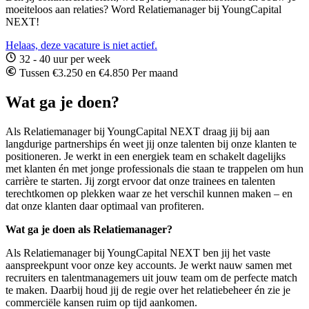
moeiteloos aan relaties? Word Relatiemanager bij YoungCapital
NEXT!
Helaas, deze vacature is niet actief.
32 - 40 uur per week
Tussen €3.250 en €4.850 Per maand
Wat ga je doen?
Als Relatiemanager bij YoungCapital NEXT draag jij bij aan
langdurige partnerships én weet jij onze talenten bij onze klanten te
positioneren.
Je
werkt
in
een
energiek
team
en
schakelt
dagelijks
met
klanten
én
met
jonge
professionals
die
staan
te
trappelen
om
hun
carrière
te
starten.
Jij
zorgt
ervoor
dat
onze
trainees
en
talenten
terechtkomen
op
plekken
waar
ze
het
verschil
kunnen
maken –
en
dat
onze
klanten
daar
optimaal
van
profiteren.
Wat ga je doen als Relatiemanager?
Als Relatiemanager bij YoungCapital NEXT ben jij het vaste
aanspreekpunt voor onze key accounts. Je werkt nauw samen met
recruiters en talentmanagemers uit jouw team om de perfecte match
te maken. Daarbij houd jij de regie over het relatiebeheer én zie je
commerciële kansen ruim op tijd aankomen.