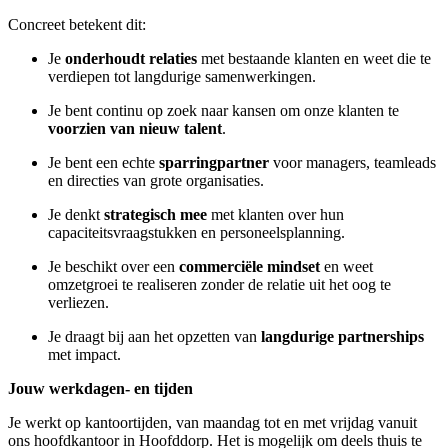
Concreet
betekent
dit:
Je
onderhoudt
relaties
met
bestaande
klanten
en
weet
die
te
verdiepen
tot
langdurige
samenwerkingen.
Je
bent
continu
op
zoek
naar
kansen
om
onze
klanten
te
voorzien
van
nieuw
talent
.
Je
bent
een
echte
sparringpartner
voor managers
,
teamleads
en
directies
van
grote
organisaties.
Je
denkt
strategisch
mee
met
klanten
over
hun
capaciteitsvraagstukken
en
personeelsplanning.
Je
beschikt
over
een
commerciële
mindset
en
weet
omzetgroei
te
realiseren
zonder
de
relatie
uit
het
oog
te
verliezen.
Je
draagt
bij
aan
het
opzetten
van
langdurige
partnerships
met
impact.
Jouw werkdagen- en tijden
Je werkt op kantoortijden, van maandag tot en met vrijdag vanuit
ons hoofdkantoor in Hoofddorp. Het is mogelijk om deels thuis te