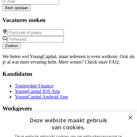
Alert opslaan
Vacatures zoeken
Zoeken
We heten wel YoungCapital, maar iedereen is even welkom. Ook als
je al wat meer ervaring hebt. Meer weten? Check onze FAQ.
Kandidaten
Traineeship Finance
YoungCapital IOS App
YoungCapital Android App
Werkgevers
×
Deze website maakt gebruik
Het concept
Traineeship WFT-specialist
van cookies.
Contractvormen
Deze website gebruikt cookies om uw gebruikerservaring te
Brochure aanvragen