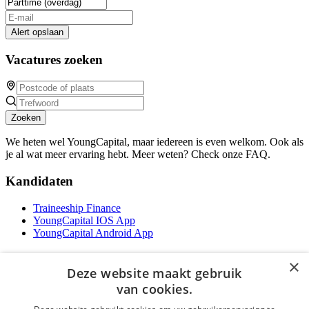
Alert opslaan
Vacatures zoeken
Zoeken
We heten wel YoungCapital, maar iedereen is even welkom. Ook als
je al wat meer ervaring hebt. Meer weten? Check onze FAQ.
Kandidaten
Traineeship Finance
YoungCapital IOS App
YoungCapital Android App
Werkgevers
×
Deze website maakt gebruik
Het concept
van cookies.
Traineeship WFT-specialist