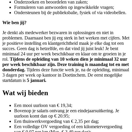
Onderzoeken en beoordelen van zaken;
Formuleren van antwoorden op ingewikkelde vragen;
Ondersteunen bij de publieksbalie, fysiek of via videobellen.
Wie ben jij?
Je denkt als medewerker bezwaren in oplossingen en niet in
problemen. Daarnaast ben jij erg sterk in het werken met cijfers. Met
je positieve instelling en klantgerichtheid maak je elke dag tot een
succes. Geen dag is hetzelfde, en dat vind jij juist leuk! Je bent
minimaal 24 uur per week beschikbaar en klaar om te groeien in je
rol.
Tijdens de opleiding van 10 weken dien je minimaal 32 uur
per week beschikbaar zijn. Deze training is maandag tot en met
donderdag.
Tijdens deze functie werk je, na de opleiding, minimaal
3 dagen per week op kantoor in Doetinchem. De eerst mogelijke
startdatum is
5 januari.
Wat wij bieden
Een mooi uurloon van € 19,34;
Bovenop je salaris ontvang je een eindejaarsuitkering. Je
uurloon komt dan op € 20.95;
Een thuiswerkvergoeding van € 2,35 per dag;
Een volledige OV vergoeding of een kilometervergoeding
van € 0,07 per km (Max. € 3,49 per dag);