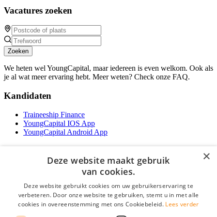
Vacatures zoeken
Zoeken
We heten wel YoungCapital, maar iedereen is even welkom. Ook als
je al wat meer ervaring hebt. Meer weten? Check onze FAQ.
Kandidaten
Traineeship Finance
YoungCapital IOS App
YoungCapital Android App
Werkgevers
×
Deze website maakt gebruik
Het concept
van cookies.
Traineeship WFT-specialist
Deze website gebruikt cookies om uw gebruikerservaring te
Contractvormen
verbeteren. Door onze website te gebruiken, stemt u in met alle
Brochure aanvragen
cookies in overeenstemming met ons Cookiebeleid.
Lees verder
Vacature aanmelden
F.A.Q