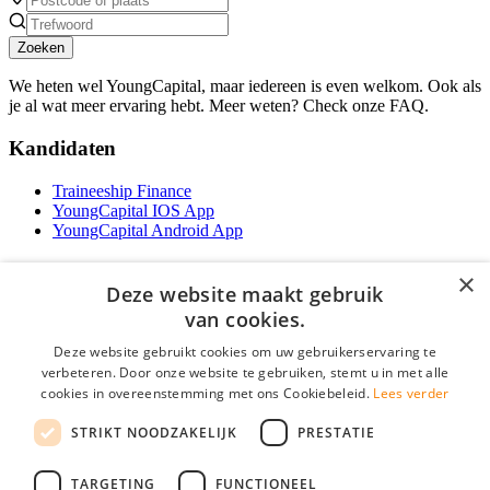
Zoeken
We heten wel YoungCapital, maar iedereen is even welkom. Ook als
je al wat meer ervaring hebt. Meer weten? Check onze FAQ.
Kandidaten
Traineeship Finance
YoungCapital IOS App
YoungCapital Android App
Werkgevers
×
Deze website maakt gebruik
Het concept
van cookies.
Traineeship WFT-specialist
Deze website gebruikt cookies om uw gebruikerservaring te
Contractvormen
verbeteren. Door onze website te gebruiken, stemt u in met alle
Brochure aanvragen
cookies in overeenstemming met ons Cookiebeleid.
Lees verder
Vacature aanmelden
F.A.Q
STRIKT NOODZAKELIJK
PRESTATIE
Partners
Contact
TARGETING
FUNCTIONEEL