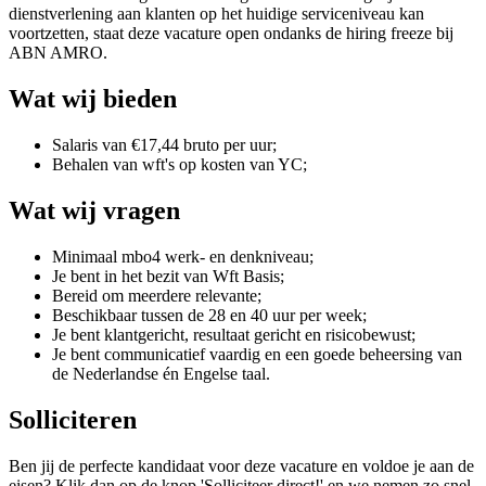
dienstverlening aan klanten op het huidige serviceniveau kan
voortzetten, staat deze vacature open ondanks de hiring freeze bij
ABN AMRO.
Wat wij bieden
Salaris van €17,44 bruto per uur;
Behalen van wft's op kosten van YC;
Wat wij vragen
Minimaal mbo4 werk- en denkniveau;
Je bent in het bezit van Wft Basis;
Bereid om meerdere relevante;
Beschikbaar tussen de 28 en 40 uur per week;
Je bent klantgericht, resultaat gericht en risicobewust;
Je bent communicatief vaardig en een goede beheersing van
de Nederlandse én Engelse taal.
Solliciteren
Ben jij de perfecte kandidaat voor deze vacature en voldoe je aan de
eisen? Klik dan op de knop 'Solliciteer direct!' en we nemen zo snel