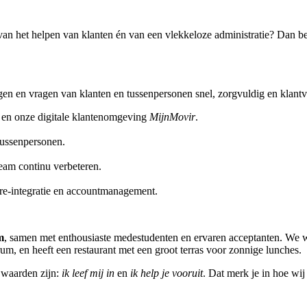
ij van het helpen van klanten én van een vlekkeloze administratie? Dan 
gen en vragen van klanten en tussenpersonen snel, zorgvuldig en klantvr
 en onze digitale klantenomgeving
MijnMovir
.
tussenpersonen.
 team continu verbeteren.
 re-integratie en accountmanagement.
m
, samen met enthousiaste medestudenten en ervaren acceptanten. We we
um, en heeft een restaurant met een groot terras voor zonnige lunches.
 waarden zijn:
ik leef mij in
en
ik help je vooruit
. Dat merk je in hoe wi