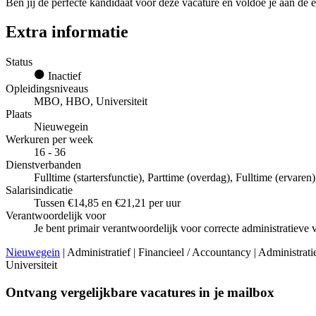
Ben jij de perfecte kandidaat voor deze vacature en voldoe je aan de e
Extra informatie
Status
Inactief
Opleidingsniveaus
MBO, HBO, Universiteit
Plaats
Nieuwegein
Werkuren per week
16 - 36
Dienstverbanden
Fulltime (startersfunctie), Parttime (overdag), Fulltime (ervaren
Salarisindicatie
Tussen €14,85 en €21,21 per uur
Verantwoordelijk voor
Je bent primair verantwoordelijk voor correcte administratieve 
Nieuwegein
| Administratief | Financieel / Accountancy | Administrati
Universiteit
Ontvang vergelijkbare vacatures in je mailbox