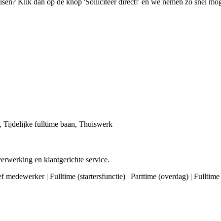
isen? Klik dan op de knop 'Solliciteer direct!' en we nemen zo snel mog
), Tijdelijke fulltime baan, Thuiswerk
verwerking en klantgerichte service.
ef medewerker | Fulltime (startersfunctie) | Parttime (overdag) | Fulltim