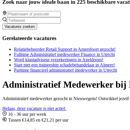
Zoek naar jouw ideale baan in 225 beschikbare vacat
Vacatures zoeken
Gerelateerde vacatures
Relatiebeheerder Retail Support in Amersfoort gezocht!
Fulltime Administratief medewerker Finance in Utrecht
Word klantadviseur verzekeringen in Apeldoorn!
Start met een traineeship schadebehandelaar in Almere!
Parttime financieel administratief medewerker in Utrecht
Administratief Medewerker bij
Administratief medewerker gezocht in Nieuwegein! Ontwikkel jezelf 
Helaas, deze vacature is niet actief.
16 - 36 uur per week
Tussen €14,85 en €21,21 per uur