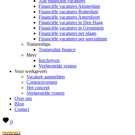
Alle financiële vacatures
Financiële vacatures Amsterdam
Financiële vacatures Rotterdam
Financiële vacatures Amersfoort
Financiële vacatures in Den Haag
Financiële vacatures in Groningen
Financiële vacatures per plaats
Financiële vacatures per specialisme
Traineeships
Traineeship finance
Meer
Inschrijven
Veelgestelde vragen
Voor werkgevers
Vacature aanmelden
Contractvormen
Het concept
Veelgestelde vragen
Over ons
Blog
Contact
0