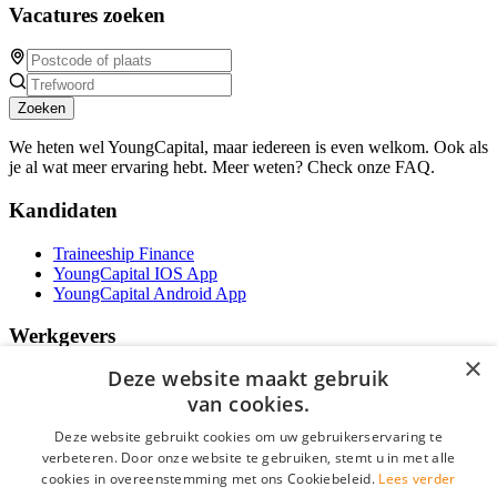
Vacatures zoeken
Zoeken
We heten wel YoungCapital, maar iedereen is even welkom. Ook als
je al wat meer ervaring hebt. Meer weten? Check onze FAQ.
Kandidaten
Traineeship Finance
YoungCapital IOS App
YoungCapital Android App
Werkgevers
×
Deze website maakt gebruik
Het concept
Traineeship WFT-specialist
van cookies.
Contractvormen
Deze website gebruikt cookies om uw gebruikerservaring te
Brochure aanvragen
verbeteren. Door onze website te gebruiken, stemt u in met alle
Vacature aanmelden
cookies in overeenstemming met ons Cookiebeleid.
Lees verder
F.A.Q