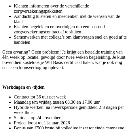
Klanten informeren over de verschillende
zorgverzekeringspakketten
Aandachtig luisteren en meedenken met de wensen van de
klant
Klanten begeleiden en overtuigen om een passend
zorgverzekeringscontract af te sluiten
Samenwerken met collega’s om klantvragen snel en goed af te
handelen
Geen ervaring? Geen probleem! Je krijgt een betaalde training van
één week op locatie, gevolgd door twee weken begeleiding. Je kunt
bovendien kosteloos je Wft Basis-certificaat halen, wat je ook nog
eens een loonsverhoging oplevert.
Werkdagen en -tijden
Contract tot 36 uur per week
Maandag t/m vrijdag tussen 08.30 en 17.00 uur
Hybride werken: na inwerkperiode gemiddeld 2-3 dagen per
week thuis
Startdata op 24 november
Project loopt tot 1 januari 2026
Bonus van €500 bruto bij volledige inzet tot einde campagne