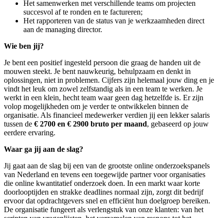
Het samenwerken met verschillende teams om projecten
succesvol af te ronden en te factureren;
Het rapporteren van de status van je werkzaamheden direct
aan de managing director.
Wie ben jij?
Je bent een positief ingesteld persoon die graag de handen uit de
mouwen steekt. Je bent nauwkeurig, behulpzaam en denkt in
oplossingen, niet in problemen. Cijfers zijn helemaal jouw ding en je
vindt het leuk om zowel zelfstandig als in een team te werken. Je
werkt in een klein, hecht team waar geen dag hetzelfde is. Er zijn
volop mogelijkheden om je verder te ontwikkelen binnen de
organisatie. Als financieel medewerker verdien jij een lekker salaris
tussen de
€ 2700 en € 2900 bruto per maand
, gebaseerd op jouw
eerdere ervaring.
Waar ga jij aan de slag?
Jij gaat aan de slag bij een van de grootste online onderzoekspanels
van Nederland en tevens een toegewijde partner voor organisaties
die online kwantitatief onderzoek doen. In een markt waar korte
doorlooptijden en strakke deadlines normaal zijn, zorgt dit bedrijf
ervoor dat opdrachtgevers snel en efficiënt hun doelgroep bereiken.
De organisatie fungeert als verlengstuk van onze klanten: van het