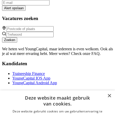
Alert opslaan
Vacatures zoeken
Zoeken
We heten wel YoungCapital, maar iedereen is even welkom. Ook als
je al wat meer ervaring hebt. Meer weten? Check onze FAQ.
Kandidaten
Traineeship Finance
YoungCapital IOS App
YoungCapital Android App
Werkgevers
×
Deze website maakt gebruik
Het concept
van cookies.
Traineeship WFT-specialist
Deze website gebruikt cookies om uw gebruikerservaring te
Contractvormen