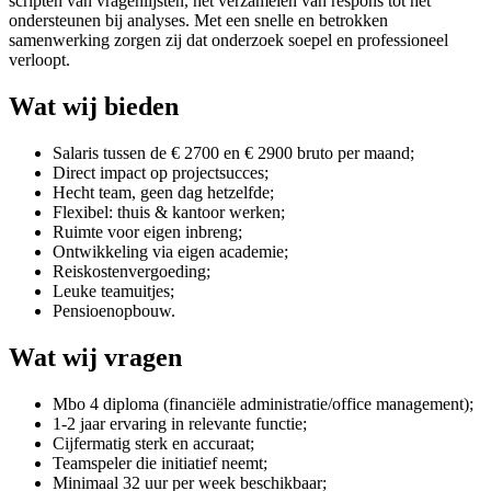
scripten van vragenlijsten, het verzamelen van respons tot het
ondersteunen bij analyses. Met een snelle en betrokken
samenwerking zorgen zij dat onderzoek soepel en professioneel
verloopt.
Wat wij bieden
Salaris tussen de € 2700 en € 2900 bruto per maand;
Direct impact op projectsucces;
Hecht team, geen dag hetzelfde;
Flexibel: thuis & kantoor werken;
Ruimte voor eigen inbreng;
Ontwikkeling via eigen academie;
Reiskostenvergoeding;
Leuke teamuitjes;
Pensioenopbouw.
Wat wij vragen
Mbo 4 diploma (financiële administratie/office management);
1-2 jaar ervaring in relevante functie;
Cijfermatig sterk en accuraat;
Teamspeler die initiatief neemt;
Minimaal 32 uur per week beschikbaar;