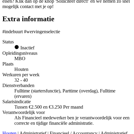
eisen? Klik dan op de knop 'Solliciteer direct!' en we nemen zo snel
mogelijk contact met je op!
Extra informatie
#indebuurt #wervingenselectie
Status
Inactief
Opleidingsniveaus
MBO
Plaats
Houten
Werkuren per week
32 - 40
Dienstverbanden
Fulltime (startersfunctie), Parttime (overdag), Fulltime
(ervaren)
Salarisindicatie
Tussen €2.500 en €3.250 Per maand
Verantwoordelijk voor
Als Financieel medewerker ben je verantwoordelijk voor een
correcte en tijdige financiële administratie.
Houten
| Administratief | Financieel / Accountancy | Administratief