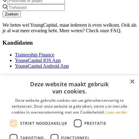
Zoeken
We heten wel YoungCapital, maar iedereen is even welkom. Ook als
je al wat meer ervaring hebt. Meer weten? Check onze FAQ.
Kandidaten
Traineeship Finance
YoungCapital IOS App
YoungCapital Android App
Werkgevers
×
Deze website maakt gebruik
Het concept
van cookies.
Traineeship WFT-specialist
Deze website gebruikt cookies om uw gebruikerservaring te
Contractvormen
verbeteren. Door onze website te gebruiken, stemt u in met alle
Brochure aanvragen
cookies in overeenstemming met ons Cookiebeleid.
Lees verder
Vacature aanmelden
F.A.Q
STRIKT NOODZAKELIJK
PRESTATIE
Partners
Contact
TARGETING
FUNCTIONEEL