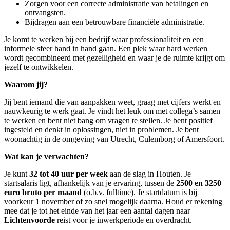
Zorgen voor een correcte administratie van betalingen en
ontvangsten.
Bijdragen aan een betrouwbare financiële administratie.
Je komt te werken bij een bedrijf waar professionaliteit en een
informele sfeer hand in hand gaan. Een plek waar hard werken
wordt gecombineerd met gezelligheid en waar je de ruimte krijgt om
jezelf te ontwikkelen.
Waarom jij?
Jij bent iemand die van aanpakken weet, graag met cijfers werkt en
nauwkeurig te werk gaat. Je vindt het leuk om met collega’s samen
te werken en bent niet bang om vragen te stellen. Je bent positief
ingesteld en denkt in oplossingen, niet in problemen. Je bent
woonachtig in de omgeving van Utrecht, Culemborg of Amersfoort.
Wat kan je verwachten?
Je kunt
32 tot 40 uur per week
aan de slag in Houten. Je
startsalaris ligt, afhankelijk van je ervaring, tussen de
2500 en 3250
euro bruto per maand
(o.b.v. fulltime). Je startdatum is bij
voorkeur 1 november of zo snel mogelijk daarna. Houd er rekening
mee dat je tot het einde van het jaar een aantal dagen naar
Lichtenvoorde
reist voor je inwerkperiode en overdracht.