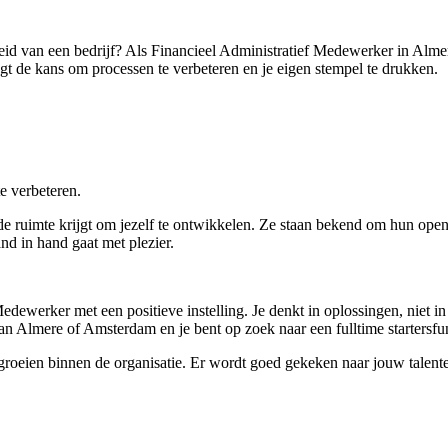
eid van een bedrijf? Als Financieel Administratief Medewerker in Almer
rijgt de kans om processen te verbeteren en je eigen stempel te drukken.
e verbeteren.
 de ruimte krijgt om jezelf te ontwikkelen. Ze staan bekend om hun open
nd in hand gaat met plezier.
dewerker met een positieve instelling. Je denkt in oplossingen, niet i
an Almere of Amsterdam en je bent op zoek naar een fulltime startersfun
 groeien binnen de organisatie. Er wordt goed gekeken naar jouw talente