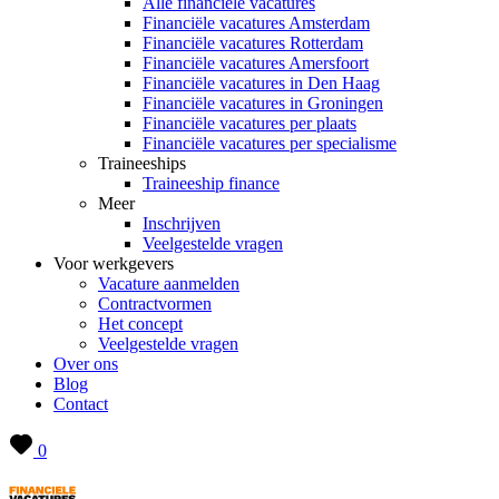
Alle financiële vacatures
Financiële vacatures Amsterdam
Financiële vacatures Rotterdam
Financiële vacatures Amersfoort
Financiële vacatures in Den Haag
Financiële vacatures in Groningen
Financiële vacatures per plaats
Financiële vacatures per specialisme
Traineeships
Traineeship finance
Meer
Inschrijven
Veelgestelde vragen
Voor werkgevers
Vacature aanmelden
Contractvormen
Het concept
Veelgestelde vragen
Over ons
Blog
Contact
0