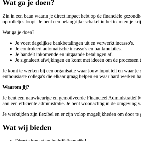
Wat ga je doen?
Zin in een baan waarin je direct impact hebt op de financiële gezondh
op rolletjes loopt. Je bent een belangrijke schakel in het team en je k
Wat ga je doen?
Je voert dagelijkse bankbetalingen uit en verwerkt incasso's.
Je controleert automatische incasso's en bankmutaties.
Je handelt inkomende en uitgaande betalingen af.
Je signaleert afwijkingen en komt met ideeën om de processen t
Je komt te werken bij een organisatie waar jouw input telt en waar je
enthousiaste collega's die elkaar graag helpen en waar hard werken ha
Waarom jij?
Je bent een nauwkeurige en gemotiveerde Financieel Administratief Me
aan een efficiënte administratie. Je bent woonachtig in de omgeving v
Je werktijden zijn flexibel en er zijn volop mogelijkheden om door te
Wat wij bieden
Directe impact op bedrijfsfinanciën!