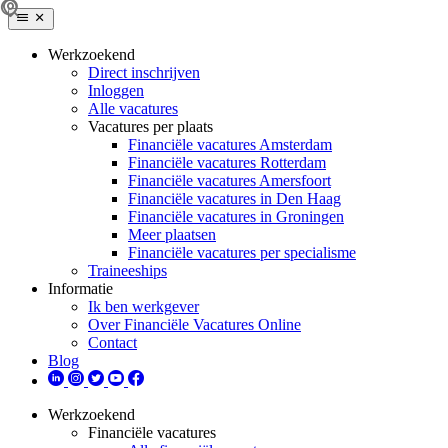
Werkzoekend
Direct inschrijven
Inloggen
Alle vacatures
Vacatures per plaats
Financiële vacatures Amsterdam
Financiële vacatures Rotterdam
Financiële vacatures Amersfoort
Financiële vacatures in Den Haag
Financiële vacatures in Groningen
Meer plaatsen
Financiële vacatures per specialisme
Traineeships
Informatie
Ik ben werkgever
Over Financiële Vacatures Online
Contact
Blog
Werkzoekend
Financiële vacatures