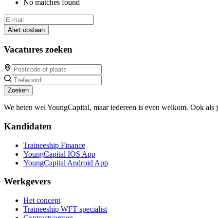
No matches found
Alert opslaan
Vacatures zoeken
Zoeken
We heten wel YoungCapital, maar iedereen is even welkom. Ook als 
Kandidaten
Traineeship Finance
YoungCapital IOS App
YoungCapital Android App
Werkgevers
Het concept
Traineeship WFT-specialist
Contractvormen