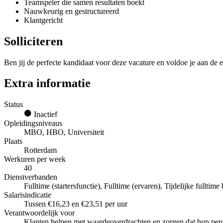
Teamspeler die samen resultaten boekt
Nauwkeurig en gestructureerd
Klantgericht
Solliciteren
Ben jij de perfecte kandidaat voor deze vacature en voldoe je aan de e
Extra informatie
Status
Inactief
Opleidingsniveaus
MBO, HBO, Universiteit
Plaats
Rotterdam
Werkuren per week
40
Dienstverbanden
Fulltime (startersfunctie), Fulltime (ervaren), Tijdelijke fulltim
Salarisindicatie
Tussen €16,23 en €23,51 per uur
Verantwoordelijk voor
Klanten helpen met waardeoverdrachten en zorgen dat hun pens