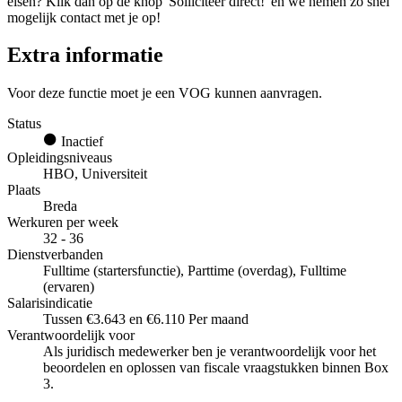
eisen? Klik dan op de knop 'Solliciteer direct!' en we nemen zo snel
mogelijk contact met je op!
Extra informatie
Voor deze functie moet je een VOG kunnen aanvragen.
Status
Inactief
Opleidingsniveaus
HBO, Universiteit
Plaats
Breda
Werkuren per week
32 - 36
Dienstverbanden
Fulltime (startersfunctie), Parttime (overdag), Fulltime
(ervaren)
Salarisindicatie
Tussen €3.643 en €6.110 Per maand
Verantwoordelijk voor
Als juridisch medewerker ben je verantwoordelijk voor het
beoordelen en oplossen van fiscale vraagstukken binnen Box
3.