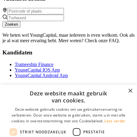
Zoeken
We heten wel YoungCapital, maar iedereen is even welkom. Ook als
je al wat meer ervaring hebt. Meer weten? Check onze FAQ.
Kandidaten
Traineeship Finance
YoungCapital IOS App
YoungCapital Android App
Werkgevers
×
Deze website maakt gebruik
Het concept
van cookies.
Traineeship WFT-specialist
Deze website gebruikt cookies om uw gebruikerservaring te
Contractvormen
verbeteren. Door onze website te gebruiken, stemt u in met alle
Brochure aanvragen
cookies in overeenstemming met ons Cookiebeleid.
Lees verder
Vacature aanmelden
F.A.Q
STRIKT NOODZAKELIJK
PRESTATIE
Partners