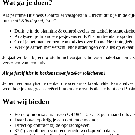
Wat ga je doen?
Als parttime Business Controller vastgoed in Utrecht duik je in de cijf
presteert!
Klinkt goed, toch?
Duik je in de planning & control cyclus en tackel je strategisch
Analyseer je financiële gegevens en KPI's om trends te spotten a
Geef je het managementteam advies over financiële strategieën 
Werk je samen met verschillende afdelingen om alles op elkaar 
Je gaat werken bij een grote brancheorganisatie voor makelaars en ta
verkopen van een huis.
Als je jezelf hier in herkent moet je zeker solliciteren!
Je bent een analytische denker die scenario's kraakhelder kan analyse
weet hoe je draagvlak creëert binnen de organisatie. Je bent een Busi
Wat wij bieden
Een erg mooi salaris tussen € 4.984 - € 7.118 per maand o.b.v. 
Daar bovenop krijg je een dertiende maand;
Direct op contract bij de opdrachtgever;
37 (!) verlofdagen voor een goede werk-privé balans;