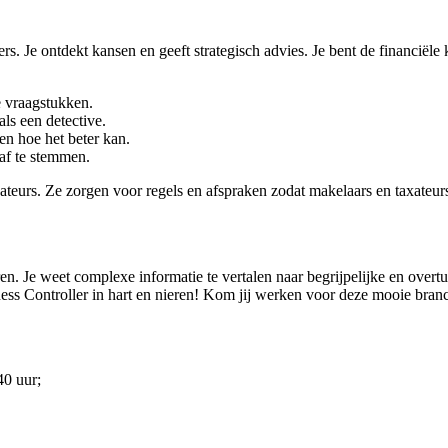
ers. Je ontdekt kansen en geeft strategisch advies. Je bent de financiële 
e vraagstukken.
ls een detective.
en hoe het beter kan.
af te stemmen.
xateurs. Ze zorgen voor regels en afspraken zodat makelaars en taxate
ren. Je weet complexe informatie te vertalen naar begrijpelijke en over
ness Controller in hart en nieren! Kom jij werken voor deze mooie bran
40 uur;