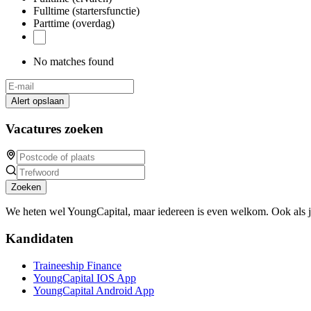
Fulltime (startersfunctie)
Parttime (overdag)
No matches found
Alert opslaan
Vacatures zoeken
Zoeken
We heten wel YoungCapital, maar iedereen is even welkom. Ook als 
Kandidaten
Traineeship Finance
YoungCapital IOS App
YoungCapital Android App