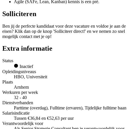
Agile (SAFe, Lean, Kanban) kennis is een pré.
Solliciteren
Ben jij de perfecte kandidaat voor deze vacature en voldoe je aan de
eisen? Klik dan op de knop 'Solliciteer direct!' en we nemen zo snel
mogelijk contact met je op!
Extra informatie
Status
Inactief
Opleidingsniveaus
HBO, Universiteit
Plaats
Arnhem
Werkuren per week
32 - 40
Dienstverbanden
Parttime (overdag), Fulltime (ervaren), Tijdelijke fulltime baan
Salarisindicatie
Tussen €36,84 en €52,63 per uur
Verantwoordelijk voor
Als Senior Strategie Consultant ben je verantwoordelijk voor