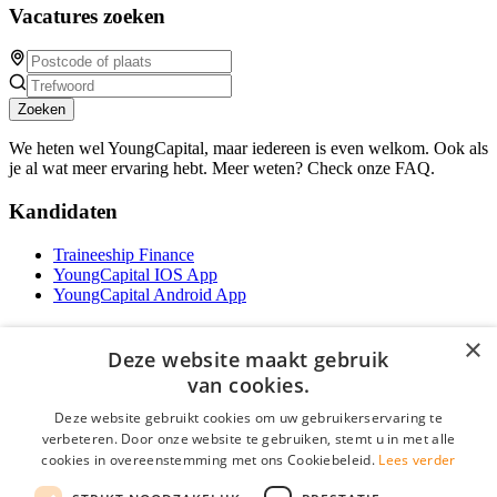
Vacatures zoeken
Zoeken
We heten wel YoungCapital, maar iedereen is even welkom. Ook als
je al wat meer ervaring hebt. Meer weten? Check onze FAQ.
Kandidaten
Traineeship Finance
YoungCapital IOS App
YoungCapital Android App
Werkgevers
×
Deze website maakt gebruik
Het concept
van cookies.
Traineeship WFT-specialist
Deze website gebruikt cookies om uw gebruikerservaring te
Contractvormen
verbeteren. Door onze website te gebruiken, stemt u in met alle
Brochure aanvragen
cookies in overeenstemming met ons Cookiebeleid.
Lees verder
Vacature aanmelden
F.A.Q