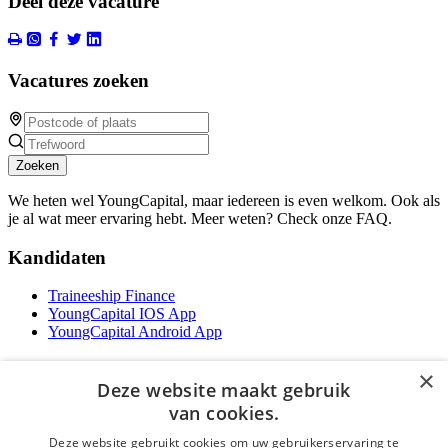
Deel deze vacature
Vacatures zoeken
Zoeken
We heten wel YoungCapital, maar iedereen is even welkom. Ook als
je al wat meer ervaring hebt. Meer weten? Check onze FAQ.
Kandidaten
Traineeship Finance
YoungCapital IOS App
YoungCapital Android App
Werkgevers
×
Deze website maakt gebruik
Het concept
van cookies.
Traineeship WFT-specialist
Deze website gebruikt cookies om uw gebruikerservaring te
Contractvormen