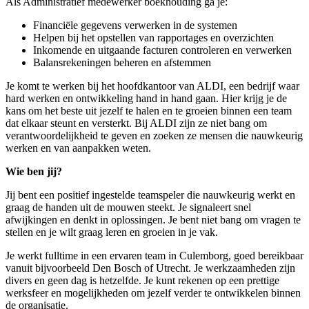
Als Administratief medewerker boekhouding ga je:
Financiële gegevens verwerken in de systemen
Helpen bij het opstellen van rapportages en overzichten
Inkomende en uitgaande facturen controleren en verwerken
Balansrekeningen beheren en afstemmen
Je komt te werken bij het hoofdkantoor van ALDI, een bedrijf waar
hard werken en ontwikkeling hand in hand gaan. Hier krijg je de
kans om het beste uit jezelf te halen en te groeien binnen een team
dat elkaar steunt en versterkt. Bij ALDI zijn ze niet bang om
verantwoordelijkheid te geven en zoeken ze mensen die nauwkeurig
werken en van aanpakken weten.
Wie ben jij?
Jij bent een positief ingestelde teamspeler die nauwkeurig werkt en
graag de handen uit de mouwen steekt. Je signaleert snel
afwijkingen en denkt in oplossingen. Je bent niet bang om vragen te
stellen en je wilt graag leren en groeien in je vak.
Je werkt fulltime in een ervaren team in Culemborg, goed bereikbaar
vanuit bijvoorbeeld Den Bosch of Utrecht. Je werkzaamheden zijn
divers en geen dag is hetzelfde. Je kunt rekenen op een prettige
werksfeer en mogelijkheden om jezelf verder te ontwikkelen binnen
de organisatie.