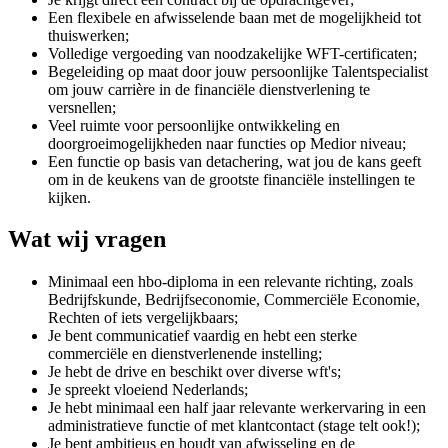
Een flexibele en afwisselende baan met de mogelijkheid tot
thuiswerken;
Volledige vergoeding van noodzakelijke WFT-certificaten;
Begeleiding op maat door jouw persoonlijke Talentspecialist
om jouw carrière in de financiële dienstverlening te
versnellen;
Veel ruimte voor persoonlijke ontwikkeling en
doorgroeimogelijkheden naar functies op Medior niveau;
Een functie op basis van detachering, wat jou de kans geeft
om in de keukens van de grootste financiële instellingen te
kijken.
Wat wij vragen
Minimaal een hbo-diploma in een relevante richting, zoals
Bedrijfskunde, Bedrijfseconomie, Commerciële Economie,
Rechten of iets vergelijkbaars;
Je bent communicatief vaardig en hebt een sterke
commerciële en dienstverlenende instelling;
Je hebt de drive en beschikt over diverse wft's;
Je spreekt vloeiend Nederlands;
Je hebt minimaal een half jaar relevante werkervaring in een
administratieve functie of met klantcontact (stage telt ook!);
Je bent ambitieus en houdt van afwisseling en de