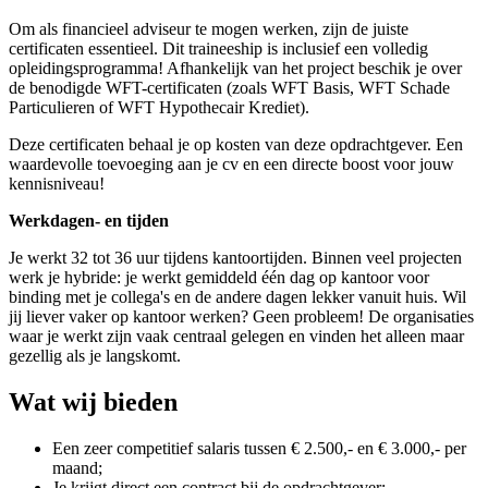
Om als financieel adviseur te mogen werken, zijn de juiste
certificaten essentieel. Dit traineeship is inclusief een volledig
opleidingsprogramma! Afhankelijk van het project beschik je over
de benodigde WFT-certificaten (zoals WFT Basis, WFT Schade
Particulieren of WFT Hypothecair Krediet).
Deze certificaten behaal je op kosten van deze opdrachtgever. Een
waardevolle toevoeging aan je cv en een directe boost voor jouw
kennisniveau!
Werkdagen- en tijden
Je werkt 32 tot 36 uur tijdens kantoortijden. Binnen veel projecten
werk je hybride: je werkt gemiddeld één dag op kantoor voor
binding met je collega's en de andere dagen lekker vanuit huis. Wil
jij liever vaker op kantoor werken? Geen probleem! De organisaties
waar je werkt zijn vaak centraal gelegen en vinden het alleen maar
gezellig als je langskomt.
Wat wij bieden
Een zeer competitief salaris tussen € 2.500,- en € 3.000,- per
maand;
Je krijgt direct een contract bij de opdrachtgever;