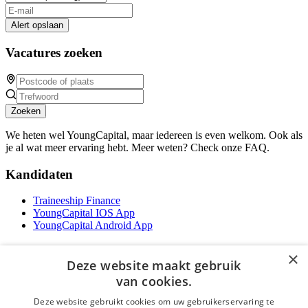
Alert opslaan
Vacatures zoeken
Zoeken
We heten wel YoungCapital, maar iedereen is even welkom. Ook als
je al wat meer ervaring hebt. Meer weten? Check onze FAQ.
Kandidaten
Traineeship Finance
YoungCapital IOS App
YoungCapital Android App
Werkgevers
×
Deze website maakt gebruik
Het concept
van cookies.
Traineeship WFT-specialist
Deze website gebruikt cookies om uw gebruikerservaring te
Contractvormen