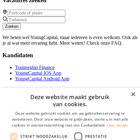
Vacatures zoeken
Zoeken
We heten wel YoungCapital, maar iedereen is even welkom. Ook als
je al wat meer ervaring hebt. Meer weten? Check onze FAQ.
Kandidaten
Traineeship Finance
YoungCapital IOS App
YoungCapital Android App
Werkgevers
×
Deze website maakt gebruik
Het concept
van cookies.
Traineeship WFT-specialist
Deze website gebruikt cookies om uw gebruikerservaring te
Contractvormen
verbeteren. Door onze website te gebruiken, stemt u in met alle
Brochure aanvragen
cookies in overeenstemming met ons Cookiebeleid.
Lees verder
Vacature aanmelden
F.A.Q
STRIKT NOODZAKELIJK
PRESTATIE
Partners