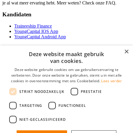
je al wat meer ervaring hebt. Meer weten? Check onze FAQ.
Kandidaten
Traineeship Finance
YoungCapital IOS App
YoungCapital Android App
Werkgevers
×
Deze website maakt gebruik
Het concept
van cookies.
Traineeship WFT-specialist
Deze website gebruikt cookies om uw gebruikerservaring te
Contractvormen
verbeteren. Door onze website te gebruiken, stemt u in met alle
Brochure aanvragen
cookies in overeenstemming met ons Cookiebeleid.
Lees verder
Vacature aanmelden
F.A.Q
STRIKT NOODZAKELIJK
PRESTATIE
Partners
Contact
TARGETING
FUNCTIONEEL
Social
NIET-GECLASSIFICEERD