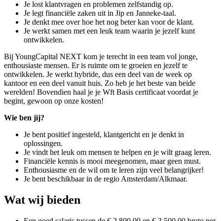
Je lost klantvragen en problemen zelfstandig op.
Je legt financiële zaken uit in Jip en Janneke-taal.
Je denkt mee over hoe het nog beter kan voor de klant.
Je werkt samen met een leuk team waarin je jezelf kunt
ontwikkelen.
Bij YoungCapital NEXT kom je terecht in een team vol jonge,
enthousiaste mensen. Er is ruimte om te groeien en jezelf te
ontwikkelen. Je werkt hybride, dus een deel van de week op
kantoor en een deel vanuit huis. Zo heb je het beste van beide
werelden! Bovendien haal je je Wft Basis certificaat voordat je
begint, gewoon op onze kosten!
Wie ben jij?
Je bent positief ingesteld, klantgericht en je denkt in
oplossingen.
Je vindt het leuk om mensen te helpen en je wilt graag leren.
Financiële kennis is mooi meegenomen, maar geen must.
Enthousiasme en de wil om te leren zijn veel belangrijker!
Je bent beschikbaar in de regio Amsterdam/Alkmaar.
Wat wij bieden
Een goed salaris tussen de € 2.800,00 en € 3.500,00 bruto per