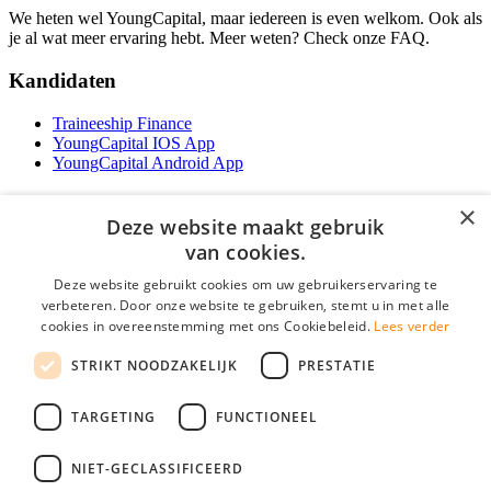
We heten wel YoungCapital, maar iedereen is even welkom. Ook als
je al wat meer ervaring hebt. Meer weten? Check onze FAQ.
Kandidaten
Traineeship Finance
YoungCapital IOS App
YoungCapital Android App
Werkgevers
×
Deze website maakt gebruik
Het concept
van cookies.
Traineeship WFT-specialist
Deze website gebruikt cookies om uw gebruikerservaring te
Contractvormen
verbeteren. Door onze website te gebruiken, stemt u in met alle
Brochure aanvragen
cookies in overeenstemming met ons Cookiebeleid.
Lees verder
Vacature aanmelden
F.A.Q
STRIKT NOODZAKELIJK
PRESTATIE
Partners
Contact
TARGETING
FUNCTIONEEL
Social
NIET-GECLASSIFICEERD