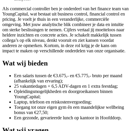
Als commercial controller ben je onderdeel van het finance team van
YoungCapital, wat bestaat uit business control, financial control en
pricing. Je voelt je thuis in een veranderlijke, commerciële
omgeving. Met jouw analytische blik combineer je data en intuïtie
om sterke beslissingen te nemen. Cijfers vertaal jij moeiteloos naar
heldere inzichten en concrete acties. Je schakelt makkelijk tussen
collega’s op elk niveau, denkt vooruit en ziet kansen voordat
anderen ze opmerken. Kortom, in deze rol krijg je de kans om
impact te maken op verschillende onderdelen van onze organisatie.
Wat wij bieden
Een salaris tussen de €3.675,- en €5.775,- bruto per maand
(afhankelijk van ervaring);
25 vakantiedagen + 6,5 ADV-dagen en 1 extra feestdag;
Opleidingsmogelijkheden en doorgroeikansen binnen
YoungCapital;
Laptop, telefoon en reiskostenvergoeding;
Toegang tot onze eigen gym én een maandelijkse wellbeing
bonus van €27,50;
Een gezonde, gevarieerde lunch op kantoor in Hoofddorp.
Wat wij vragen