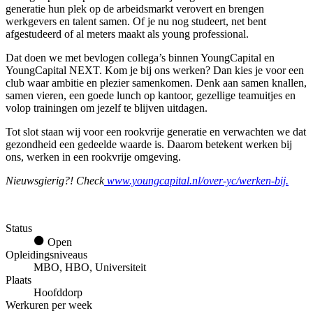
generatie hun plek op de arbeidsmarkt verovert en brengen
werkgevers en talent samen. Of je nu nog studeert, net bent
afgestudeerd of al meters maakt als young professional.
Dat doen we met bevlogen collega’s binnen YoungCapital en
YoungCapital NEXT. Kom je bij ons werken? Dan kies je voor een
club waar ambitie en plezier samenkomen. Denk aan samen knallen,
samen vieren, een goede lunch op kantoor, gezellige teamuitjes en
volop trainingen om jezelf te blijven uitdagen.
Tot slot staan wij voor een rookvrije generatie en verwachten we dat
gezondheid een gedeelde waarde is. Daarom betekent werken bij
ons, werken in een rookvrije omgeving.
Nieuwsgierig?! Check
www.youngcapital.nl/over-yc/werken-bij.
Status
Open
Opleidingsniveaus
MBO, HBO, Universiteit
Plaats
Hoofddorp
Werkuren per week