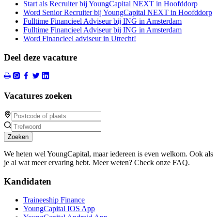
Start als Recruiter bij YoungCapital NEXT in Hoofddorp
Word Senior Recruiter bij YoungCapital NEXT in Hoofddorp
Fulltime Financieel Adviseur bij ING in Amsterdam
Fulltime Financieel Adviseur bij ING in Amsterdam
Word Financieel adviseur in Utrecht!
Deel deze vacature
Vacatures zoeken
Zoeken
We heten wel YoungCapital, maar iedereen is even welkom. Ook als
je al wat meer ervaring hebt. Meer weten? Check onze FAQ.
Kandidaten
Traineeship Finance
YoungCapital IOS App