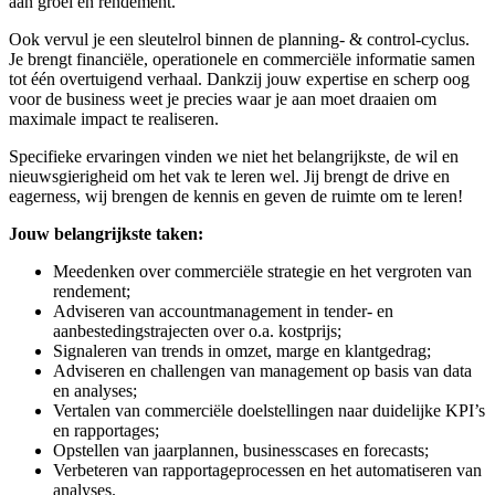
aan groei en rendement.
Ook vervul je een sleutelrol binnen de planning- & control-cyclus.
Je brengt financiële, operationele en commerciële informatie samen
tot één overtuigend verhaal. Dankzij jouw expertise en scherp oog
voor de business weet je precies waar je aan moet draaien om
maximale impact te realiseren.
Specifieke ervaringen vinden we niet het belangrijkste, de wil en
nieuwsgierigheid om het vak te leren wel. Jij brengt de drive en
eagerness, wij brengen de kennis en geven de ruimte om te leren!
Jouw belangrijkste taken:
Meedenken over commerciële strategie en het vergroten van
rendement;
Adviseren van accountmanagement in tender- en
aanbestedingstrajecten over o.a. kostprijs;
Signaleren van trends in omzet, marge en klantgedrag;
Adviseren en challengen van management op basis van data
en analyses;
Vertalen van commerciële doelstellingen naar duidelijke KPI’s
en rapportages;
Opstellen van jaarplannen, businesscases en forecasts;
Verbeteren van rapportageprocessen en het automatiseren van
analyses.