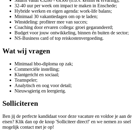
Salaris vanaf €3280 - €4500 (o.b.v. kennis & ervaring);
32-40 uur per week om impact te maken in Enschede;
Hybride werken en eigen agenda: work-life balans;
Minimaal 30 vakantiedagen om op te laden;
Winstdeling: profiteer mee van succes;
Coaching door ervaren collega: groei gegarandeerd;
Budget voor jouw ontwikkeling, binnen én buiten de sector;
NS-Business card of top reiskostenvergoeding.
Wat wij vragen
Minimaal hbo-diploma op zak;
Commerciële instelling;
Klantgericht en sociaal;
Teamspeler;
Analytisch en oog voor detail;
Nieuwsgierig en leergierig.
Solliciteren
Ben jij de perfecte kandidaat voor deze vacature en voldoe je aan de
eisen? Klik dan op de knop 'Solliciteer direct!' en we nemen zo snel
mogelijk contact met je op!