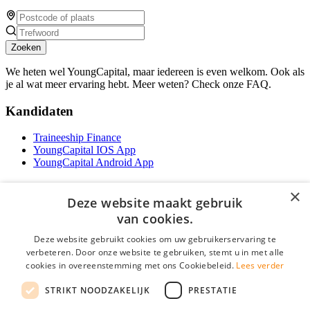
Zoeken
We heten wel YoungCapital, maar iedereen is even welkom. Ook als
je al wat meer ervaring hebt. Meer weten? Check onze FAQ.
Kandidaten
Traineeship Finance
YoungCapital IOS App
YoungCapital Android App
Werkgevers
×
Deze website maakt gebruik
Het concept
van cookies.
Traineeship WFT-specialist
Deze website gebruikt cookies om uw gebruikerservaring te
Contractvormen
verbeteren. Door onze website te gebruiken, stemt u in met alle
Brochure aanvragen
cookies in overeenstemming met ons Cookiebeleid.
Lees verder
Vacature aanmelden
F.A.Q
STRIKT NOODZAKELIJK
PRESTATIE
Partners
Contact