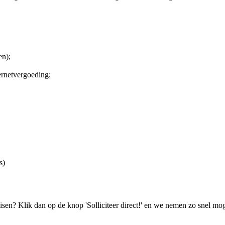
en);
ernetvergoeding;
s)
isen? Klik dan op de knop 'Solliciteer direct!' en we nemen zo snel mog