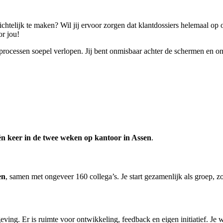
rzichtelijk te maken? Wil jij ervoor zorgen dat klantdossiers helemaal o
or jou!
 processen soepel verlopen. Jij bent onmisbaar achter de schermen en ond
én keer in de twee weken op kantoor in Assen
.
en
, samen met ongeveer 160 collega’s. Je start gezamenlijk als groep, 
. Er is ruimte voor ontwikkeling, feedback en eigen initiatief. Je werk