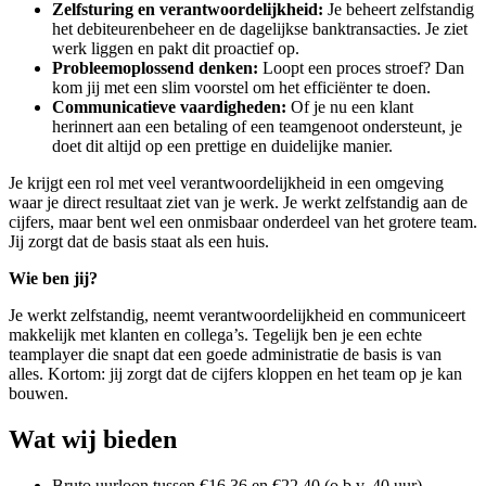
Zelfsturing en verantwoordelijkheid:
Je beheert zelfstandig
het debiteurenbeheer en de dagelijkse banktransacties. Je ziet
werk liggen en pakt dit proactief op.
Probleemoplossend denken:
Loopt een proces stroef? Dan
kom jij met een slim voorstel om het efficiënter te doen.
Communicatieve vaardigheden:
Of je nu een klant
herinnert aan een betaling of een teamgenoot ondersteunt, je
doet dit altijd op een prettige en duidelijke manier.
Je krijgt een rol met veel verantwoordelijkheid in een omgeving
waar je direct resultaat ziet van je werk. Je werkt zelfstandig aan de
cijfers, maar bent wel een onmisbaar onderdeel van het grotere team.
Jij zorgt dat de basis staat als een huis.
Wie ben jij?
Je werkt zelfstandig, neemt verantwoordelijkheid en communiceert
makkelijk met klanten en collega’s. Tegelijk ben je een echte
teamplayer die snapt dat een goede administratie de basis is van
alles. Kortom: jij zorgt dat de cijfers kloppen en het team op je kan
bouwen.
Wat wij bieden
Bruto uurloon tussen €16,36 en €22,40 (o.b.v. 40 uur).