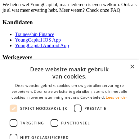
We heten wel YoungCapital, maar iedereen is even welkom. Ook als
je al wat meer ervaring hebt. Meer weten? Check onze FAQ.
Kandidaten
Traineeship Finance
YoungCapital IOS App
YoungCapital Android App
Werkgevers
×
Deze website maakt gebruik
Het concept
Traineeship WFT-specialist
van cookies.
Contractvormen
Deze website gebruikt cookies om uw gebruikerservaring te
Brochure aanvragen
verbeteren. Door onze website te gebruiken, stemt u in met alle
Vacature aanmelden
cookies in overeenstemming met ons Cookiebeleid.
Lees verder
F.A.Q
Partners
STRIKT NOODZAKELIJK
PRESTATIE
Contact
Social
TARGETING
FUNCTIONEEL
NIET-GECLASSIFICEERD
Zoeken