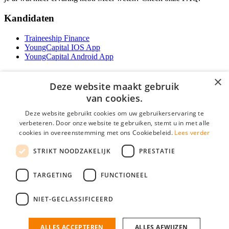
Kandidaten
Traineeship Finance
YoungCapital IOS App
YoungCapital Android App
Werkgevers
×
Deze website maakt gebruik
Het concept
van cookies.
Traineeship WFT-specialist
Deze website gebruikt cookies om uw gebruikerservaring te
Contractvormen
verbeteren. Door onze website te gebruiken, stemt u in met alle
Brochure aanvragen
cookies in overeenstemming met ons Cookiebeleid.
Lees verder
Vacature aanmelden
F.A.Q
STRIKT NOODZAKELIJK
PRESTATIE
Partners
Contact
TARGETING
FUNCTIONEEL
Social
NIET-GECLASSIFICEERD
ALLES ACCEPTEREN
ALLES AFWIJZEN