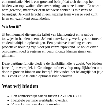
communicatie. Het is een groeiend bedrijf dat zich richt op het
bieden van topkwaliteit dienstverlening aan onze klanten. Er wordt
hard gewerkt, maar plezier in het werk hebben is minstens zo
belangrijk. Je komt terecht in een gezellig team waar je veel kunt
leren en jezelf kunt ontwikkelen.
Wie ben jij?
Jij bent iemand die energie krijgt van klantcontact en graag de
touwtjes in handen neemt. Je bent nauwkeurig, werkt gestructureerd
en denkt altijd in oplossingen. Een positieve instelling en een
proactieve houding zijn voor jou vanzelfsprekend. Je houdt ervan
om dingen goed te regelen en bezorgt onze klanten graag een
glimlach.
Deze parttime functie biedt je de flexibiliteit die je zoekt. We bieden
je een fijne werkplek in Groningen of met volop mogelijkheden om
door te groeien binnen ons bedrijf. We vinden het belangrijk dat je je
thuis voelt en je talenten optimaal kunt benutten.
Wat wij bieden
Een aantrekkelijk salaris tussen €2500 en €3000.
Flexibele parttime werktijden overdag.
Volop kansen om door te groeien.