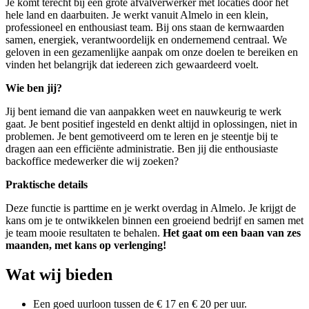
Je komt terecht bij een grote afvalverwerker met locaties door het
hele land en daarbuiten. Je werkt vanuit Almelo in een klein,
professioneel en enthousiast team. Bij ons staan de kernwaarden
samen, energiek, verantwoordelijk en ondernemend centraal. We
geloven in een gezamenlijke aanpak om onze doelen te bereiken en
vinden het belangrijk dat iedereen zich gewaardeerd voelt.
Wie ben jij?
Jij bent iemand die van aanpakken weet en nauwkeurig te werk
gaat. Je bent positief ingesteld en denkt altijd in oplossingen, niet in
problemen. Je bent gemotiveerd om te leren en je steentje bij te
dragen aan een efficiënte administratie. Ben jij die enthousiaste
backoffice medewerker die wij zoeken?
Praktische details
Deze functie is parttime en je werkt overdag in Almelo. Je krijgt de
kans om je te ontwikkelen binnen een groeiend bedrijf en samen met
je team mooie resultaten te behalen.
Het gaat om een baan van zes
maanden, met kans op verlenging!
Wat wij bieden
Een goed uurloon tussen de € 17 en € 20 per uur.