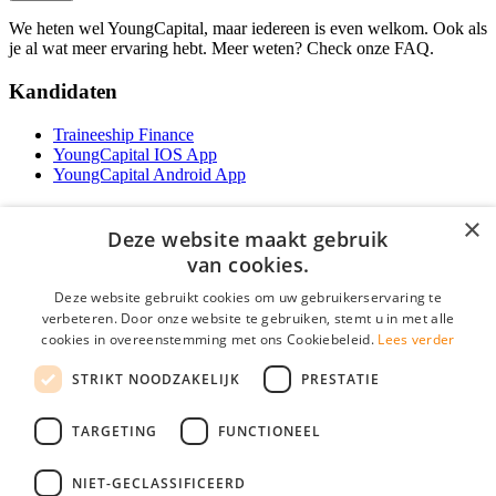
We heten wel YoungCapital, maar iedereen is even welkom. Ook als
je al wat meer ervaring hebt. Meer weten? Check onze FAQ.
Kandidaten
Traineeship Finance
YoungCapital IOS App
YoungCapital Android App
Werkgevers
×
Deze website maakt gebruik
Het concept
van cookies.
Traineeship WFT-specialist
Deze website gebruikt cookies om uw gebruikerservaring te
Contractvormen
verbeteren. Door onze website te gebruiken, stemt u in met alle
Brochure aanvragen
cookies in overeenstemming met ons Cookiebeleid.
Lees verder
Vacature aanmelden
F.A.Q
STRIKT NOODZAKELIJK
PRESTATIE
Partners
Contact
TARGETING
FUNCTIONEEL
Social
NIET-GECLASSIFICEERD