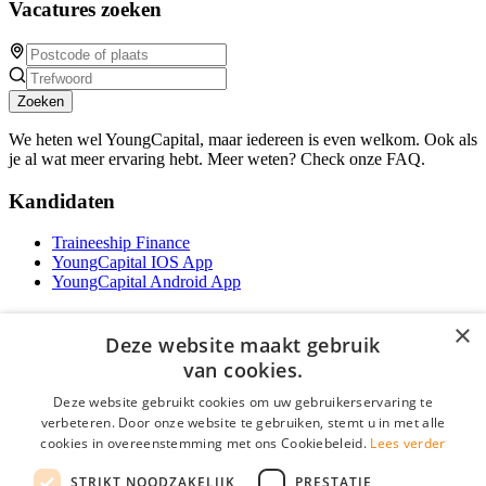
Vacatures zoeken
Zoeken
We heten wel YoungCapital, maar iedereen is even welkom. Ook als
je al wat meer ervaring hebt. Meer weten? Check onze FAQ.
Kandidaten
Traineeship Finance
YoungCapital IOS App
YoungCapital Android App
Werkgevers
×
Deze website maakt gebruik
Het concept
van cookies.
Traineeship WFT-specialist
Deze website gebruikt cookies om uw gebruikerservaring te
Contractvormen
verbeteren. Door onze website te gebruiken, stemt u in met alle
Brochure aanvragen
cookies in overeenstemming met ons Cookiebeleid.
Lees verder
Vacature aanmelden
F.A.Q
STRIKT NOODZAKELIJK
PRESTATIE
Partners