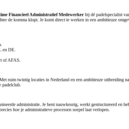
time Financieel Administratief Medewerker
bij dé padelspecialist v
achter de komma klopt. Je komt direct te werken in een ambitieuze omge
n.
NL en DE.
ct of AFAS.
. Met ruim twintig locaties in Nederland en een ambitieuze uitbreiding 
 padelclub.
aniseerde administratie. Je bent nauwkeurig, werkt gestructureerd en h
ecies hoe je administratieve processen soepel laat verlopen.