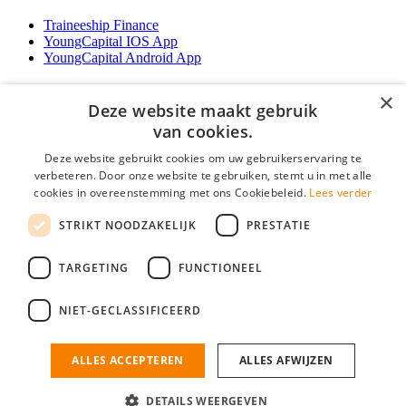
Traineeship Finance
YoungCapital IOS App
YoungCapital Android App
Werkgevers
×
Deze website maakt gebruik
Het concept
van cookies.
Traineeship WFT-specialist
Deze website gebruikt cookies om uw gebruikerservaring te
Contractvormen
verbeteren. Door onze website te gebruiken, stemt u in met alle
Brochure aanvragen
cookies in overeenstemming met ons Cookiebeleid.
Lees verder
Vacature aanmelden
F.A.Q
STRIKT NOODZAKELIJK
PRESTATIE
Partners
Contact
TARGETING
FUNCTIONEEL
Social
NIET-GECLASSIFICEERD
ALLES ACCEPTEREN
ALLES AFWIJZEN
Mogen wij cookies plaatsen? Check hier ons
cookiestatement
Financiele Vacatures is onderdeel van YoungCapital • © 2026 • KvK nr:
34199416 •
Algemene voorwaarden
•
Privacy
Contact
•
YoungCapital score
DETAILS WEERGEVEN
Ok
4.3 - 3366 reviews