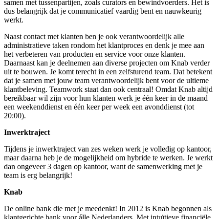
samen met tussenpartijen, zoals curators en bewindvoerders. Het is
dus belangrijk dat je communicatief vaardig bent en nauwkeurig
werkt.
Naast contact met klanten ben je ook verantwoordelijk alle
administratieve taken rondom het klantproces en denk je mee aan
het verbeteren van producten en service voor onze klanten.
Daarnaast kan je deelnemen aan diverse projecten om Knab verder
uit te bouwen. Je komt terecht in een zelfsturend team. Dat betekent
dat je samen met jouw team verantwoordelijk bent voor de ultieme
klantbeleving. Teamwork staat dan ook centraal! Omdat Knab altijd
bereikbaar wil zijn voor hun klanten werk je één keer in de maand
een weekenddienst en één keer per week een avonddienst (tot
20:00).
Inwerktraject
Tijdens je inwerktraject van zes weken werk je volledig op kantoor,
maar daarna heb je de mogelijkheid om hybride te werken. Je werkt
dan ongeveer 3 dagen op kantoor, want de samenwerking met je
team is erg belangrijk!
Knab
De online bank die met je meedenkt! In 2012 is Knab begonnen als
klantgerichte bank voor álle Nederlanders. Met intuïtieve financiële