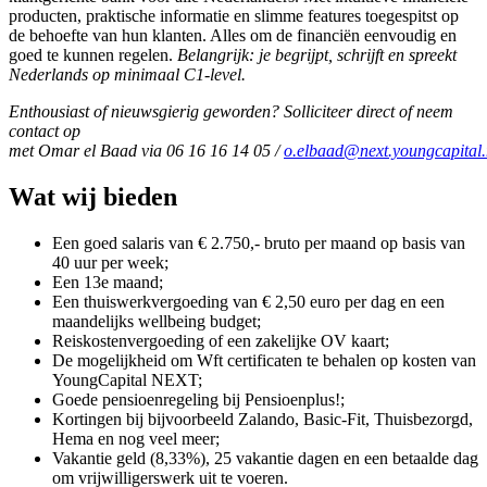
producten, praktische informatie en slimme features toegespitst op
de behoefte van hun klanten. Alles om de financiën eenvoudig en
goed te kunnen regelen.
Belangrijk: je begrijpt, schrijft en spreekt
Nederlands op minimaal C1-level.
Enthousiast of nieuwsgierig geworden? Solliciteer direct of neem
contact op
met
Omar el Baad via 06 16 16 14 05 /
o.elbaad@next.youngcapital.
Wat wij bieden
Een goed salaris van € 2.750,- bruto per maand op basis van
40 uur per week;
Een 13e maand;
Een thuiswerkvergoeding van € 2,50 euro per dag en een
maandelijks wellbeing budget;
Reiskostenvergoeding of een zakelijke OV kaart;
De mogelijkheid om Wft certificaten te behalen op kosten van
YoungCapital NEXT;
Goede pensioenregeling bij Pensioenplus!;
Kortingen bij bijvoorbeeld Zalando, Basic-Fit, Thuisbezorgd,
Hema en nog veel meer;
Vakantie geld (8,33%), 25 vakantie dagen en een betaalde dag
om vrijwilligerswerk uit te voeren.